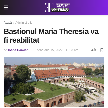
Acasă
Administrație
Bastionul Maria Theresia va
fi reabilitat
A
de
Ioana Damian
februarie 15, 2022 ◦ 11:08 am
A