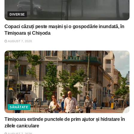
DIVERSE
Copaci căzuți peste mașini și o gospodărie inundată, în
Timișoara și Chișoda
AUGUST 7, 2026
SĂNĂTATE
Timișoara extinde punctele de prim ajutor și hidratare în
zilele caniculare
AUGUST 7, 2026