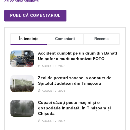
de confidențialitate
.
În tendințe
Comentarii
Recente
Accident cumplit pe un drum din Banat!
Un şofer a murit carbonizat FOTO
AUGUST 8, 2026
Zeci de posturi scoase la concurs de
Spitalul Județean din Timișoara
AUGUST 7, 2026
Copaci căzuți peste mașini și o
gospodărie inundată, în Timișoara și
Chișoda
AUGUST 7, 2026