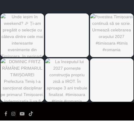
©
Ediția de Timiș
- Toate drepturile rezervate