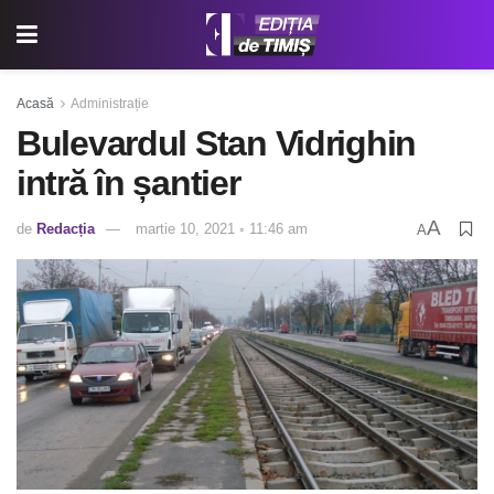
Acasă
Administrație
Bulevardul Stan Vidrighin
intră în șantier
A
de
Redacția
martie 10, 2021 ◦ 11:46 am
A