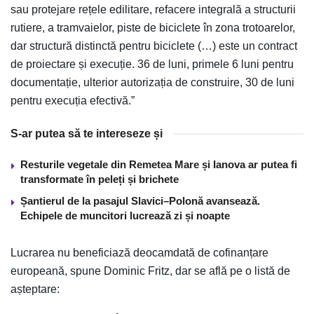
sau protejare rețele edilitare, refacere integrală a structurii
rutiere, a tramvaielor, piste de biciclete în zona trotoarelor,
dar structură distinctă pentru biciclete (…) este un contract
de proiectare și execuție. 36 de luni, primele 6 luni pentru
documentație, ulterior autorizația de construire, 30 de luni
pentru execuția efectivă.”
S-ar putea să te intereseze și
Resturile vegetale din Remetea Mare și Ianova ar putea fi
transformate în peleți și brichete
Șantierul de la pasajul Slavici–Polonă avansează.
Echipele de muncitori lucrează zi și noapte
Lucrarea nu beneficiază deocamdată de cofinanțare
europeană, spune Dominic Fritz, dar se află pe o listă de
așteptare: