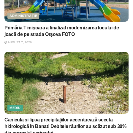
ADMINISTRAȚIE
Primăria Timişoara a finalizat modernizarea locului de
joacă de pe strada Orșova FOTO
AUGUST 7, 2026
MEDIU
Canicula și lipsa precipitațiilor accentuează seceta
hidrologică în Banat! Debitele râurilor au scăzut sub 30%
din normalul perioadei