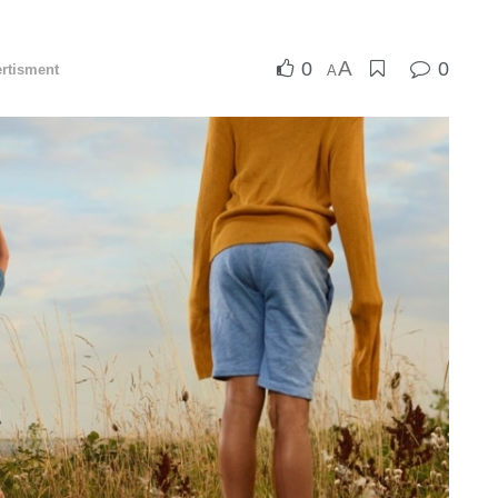
A
0
0
ertisment
A