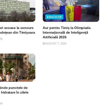
EDUCAȚIE
uri scoase la concurs
Aur pentru Timiș la Olimpiada
Județean din Timișoara
Internațională de Inteligență
Artificială 2026
26
AUGUST 7, 2026
tinde punctele de
 hidratare în zilele
26