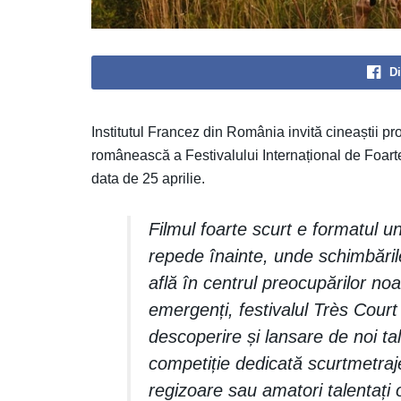
Di
Institutul Francez din România invită cineaștii pro
românească a Festivalului Internațional de Foarte 
data de 25 aprilie.
Filmul foarte scurt e formatul un
repede înainte, unde schimbările
află în centrul preocupărilor noa
emergenți, festivalul Très Court
descoperire și lansare de noi t
competiție dedicată scurtmetraje
regizoare sau amatori talentați o