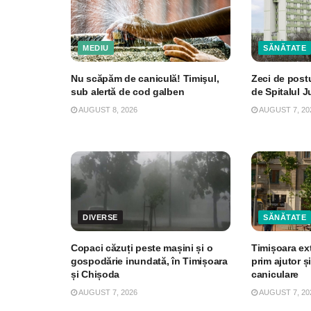
MEDIU
SĂNĂTATE
Nu scăpăm de caniculă! Timişul,
Zeci de post
sub alertă de cod galben
de Spitalul 
AUGUST 8, 2026
AUGUST 7, 20
DIVERSE
SĂNĂTATE
Copaci căzuți peste mașini și o
Timișoara ex
gospodărie inundată, în Timișoara
prim ajutor și
și Chișoda
caniculare
AUGUST 7, 2026
AUGUST 7, 20