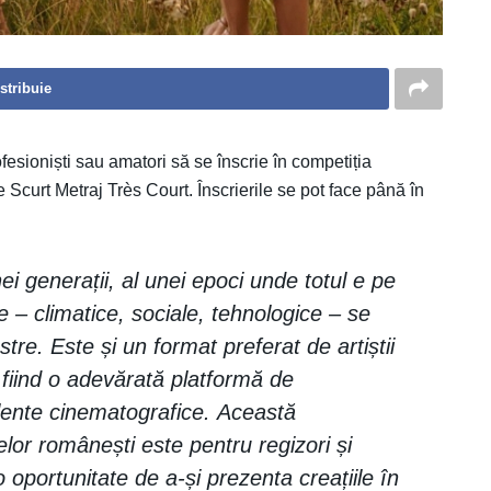
stribuie
fesioniști sau amatori să se înscrie în competiția
Scurt Metraj Très Court. Înscrierile se pot face până în
ei generații, al unei epoci unde totul e pe
 – climatice, sociale, tehnologice – se
stre. Este și un format preferat de artiștii
 fiind o adevărată platformă de
alente cinematografice. Această
lor românești este pentru regizori și
 oportunitate de a-și prezenta creațiile în