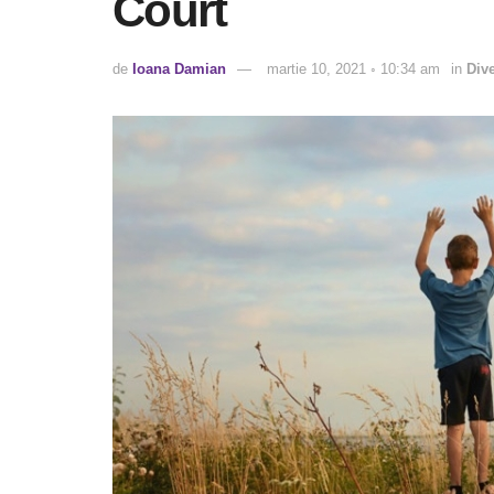
Court
de
Ioana Damian
martie 10, 2021 ◦ 10:34 am
in
Div