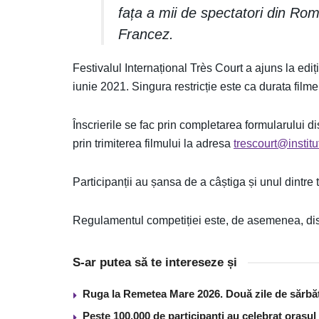
fața a mii de spectatori din Româ
Francez.
Festivalul Internațional Très Court a ajuns la edi
iunie 2021. Singura restricție este ca durata film
Înscrierile se fac prin completarea formularului 
prin trimiterea filmului la adresa
trescourt@institu
Participanții au șansa de a câștiga și unul dintre t
Regulamentul competiției este, de asemenea, dispo
S-ar putea să te intereseze și
Ruga la Remetea Mare 2026. Două zile de sărbăto
Peste 100.000 de participanți au celebrat orașul