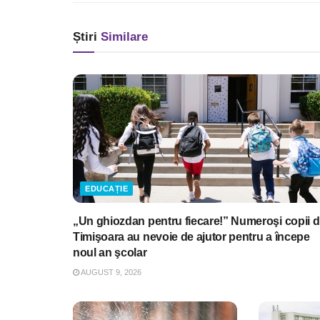
Știri
Similare
EDUCAȚIE
„Un ghiozdan pentru fiecare!” Numeroşi copii d
Timişoara au nevoie de ajutor pentru a începe
noul an şcolar
AUGUST 9, 2026