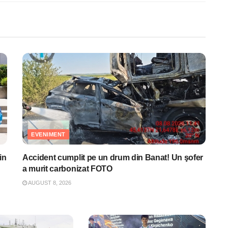
EVENIMENT
in
Accident cumplit pe un drum din Banat! Un şofer
a murit carbonizat FOTO
AUGUST 8, 2026