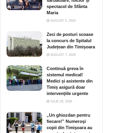
sărbătoare, folclor și
spectacol de Sfânta
Maria
AUGUST 5, 2026
Zeci de posturi scoase
la concurs de Spitalul
Județean din Timișoara
AUGUST 7, 2026
Continuă greva în
sistemul medical!
Medici și asistente din
Timiș asigură doar
intervențiile urgente
IULIE 29, 2026
„Un ghiozdan pentru
fiecare!” Numeroşi
copii din Timişoara au