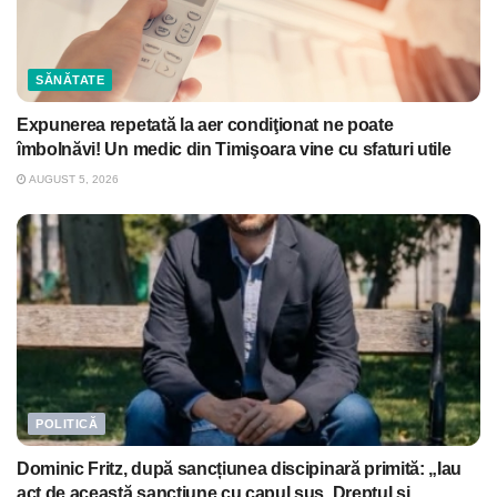
SĂNĂTATE
Expunerea repetată la aer condiţionat ne poate
îmbolnăvi! Un medic din Timişoara vine cu sfaturi utile
AUGUST 5, 2026
POLITICĂ
Dominic Fritz, după sancțiunea discipinară primită: „Iau
act de această sancțiune cu capul sus. Dreptul și