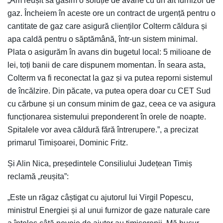
„Am reușit să găsim o soluție de avarie cu un alt furnizor de
gaz. Încheiem în aceste ore un contract de urgență pentru o
cantitate de gaz care asigură clienților Colterm căldura și
apa caldă pentru o săptămână, într-un sistem minimal.
Plata o asigurăm în avans din bugetul local: 5 milioane de
lei, toți banii de care dispunem momentan. În seara asta,
Colterm va fi reconectat la gaz și va putea reporni sistemul
de încălzire. Din păcate, va putea opera doar cu CET Sud
cu cărbune și un consum minim de gaz, ceea ce va asigura
funcționarea sistemului preponderent în orele de noapte.
Spitalele vor avea căldură fără întrerupere.”, a precizat
primarul Timișoarei, Dominic Fritz.
Și Alin Nica, președintele Consiliului Județean Timiș
reclamă „reușita”:
„Este un răgaz câștigat cu ajutorul lui Virgil Popescu,
ministrul Energiei și al unui furnizor de gaze naturale care