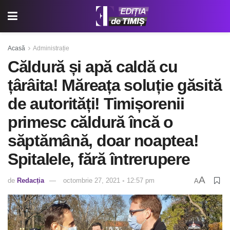
Acasă
Administrație
Căldură și apă caldă cu
țârâita! Măreața soluție găsită
de autorități! Timișorenii
primesc căldură încă o
săptămână, doar noaptea!
Spitalele, fără întrerupere
A
de
Redacția
octombrie 27, 2021 ◦ 12:57 pm
A