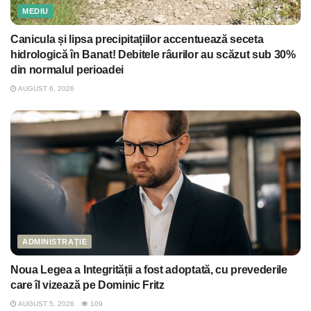
MEDIU
Canicula și lipsa precipitațiilor accentuează seceta
hidrologică în Banat! Debitele râurilor au scăzut sub 30%
din normalul perioadei
AUGUST 6, 2026
ADMINISTRAȚIE
Noua Legea a Integrității a fost adoptată, cu prevederile
care îl vizează pe Dominic Fritz
AUGUST 5, 2026
109