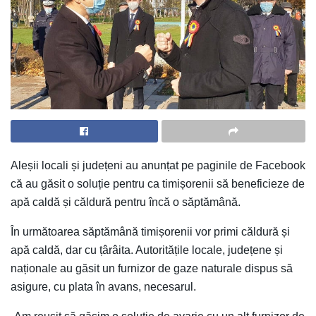
Aleșii locali și județeni au anunțat pe paginile de Facebook
că au găsit o soluție pentru ca timișorenii să beneficieze de
apă caldă și căldură pentru încă o săptămână.
În următoarea săptămână timișorenii vor primi căldură și
apă caldă, dar cu țârâita. Autoritățile locale, județene și
naționale au găsit un furnizor de gaze naturale dispus să
asigure, cu plata în avans, necesarul.