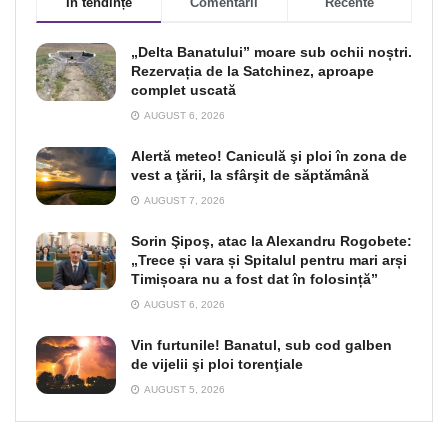
În tendințe
Comentarii
Recente
„Delta Banatului” moare sub ochii noștri.
Rezervația de la Satchinez, aproape
complet uscată
AUGUST 6, 2026
Alertă meteo! Caniculă şi ploi în zona de
vest a ţării, la sfârşit de săptămână
AUGUST 7, 2026
Sorin Şipoş, atac la Alexandru Rogobete:
„Trece și vara și Spitalul pentru mari arși
Timișoara nu a fost dat în folosință”
AUGUST 6, 2026
Vin furtunile! Banatul, sub cod galben
de vijelii şi ploi torenţiale
AUGUST 5, 2026