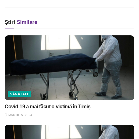
Știri
Similare
SĂNĂTATE
Covid-19 a mai făcut o victimă în Timiș
MARTIE 5, 2024