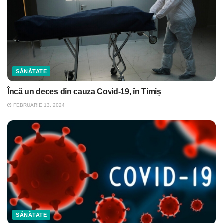
SĂNĂTATE
Încă un deces din cauza Covid-19, în Timiș
FEBRUARIE 13, 2024
SĂNĂTATE