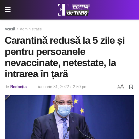
Acasă
Administrație
Carantină redusă la 5 zile și
pentru persoanele
nevaccinate, netestate, la
intrarea în țară
A
de
Redacția
ianuarie 31, 2022 ◦ 2:50 pm
A