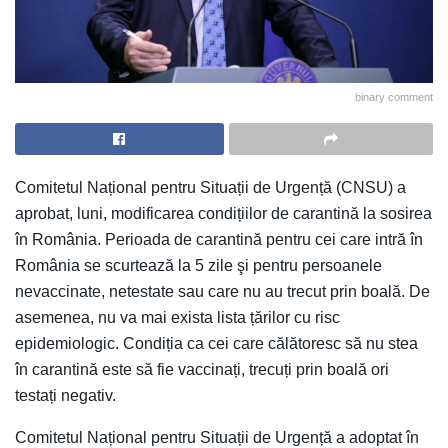
binary comment
Comitetul Național pentru Situații de Urgență (CNSU) a
aprobat, luni, modificarea condițiilor de carantină la sosirea
în România. Perioada de carantină pentru cei care intră în
România se scurtează la 5 zile şi pentru persoanele
nevaccinate, netestate sau care nu au trecut prin boală. De
asemenea, nu va mai exista lista țărilor cu risc
epidemiologic. Condiția ca cei care călătoresc să nu stea
în carantină este să fie vaccinați, trecuți prin boală ori
testați negativ.
Comitetul Național pentru Situații de Urgență a adoptat în