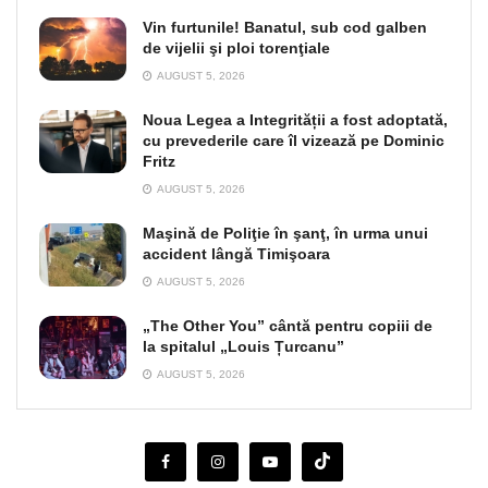
Vin furtunile! Banatul, sub cod galben
de vijelii şi ploi torenţiale
AUGUST 5, 2026
Noua Legea a Integrității a fost adoptată,
cu prevederile care îl vizează pe Dominic
Fritz
AUGUST 5, 2026
Maşină de Poliţie în şanţ, în urma unui
accident lângă Timişoara
AUGUST 5, 2026
„The Other You” cântă pentru copiii de
la spitalul „Louis Țurcanu”
AUGUST 5, 2026