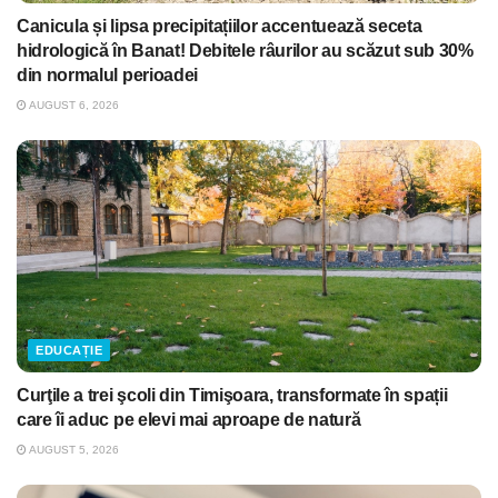
Canicula și lipsa precipitațiilor accentuează seceta
hidrologică în Banat! Debitele râurilor au scăzut sub 30%
din normalul perioadei
AUGUST 6, 2026
EDUCAȚIE
Curţile a trei şcoli din Timişoara, transformate în spații
care îi aduc pe elevi mai aproape de natură
AUGUST 5, 2026