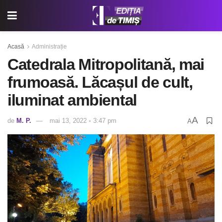
Acasă
Administrație
Catedrala Mitropolitană, mai
frumoasă. Lăcașul de cult,
iluminat ambiental
A
de
M. P.
mai 13, 2022 ◦ 3:47 pm
A