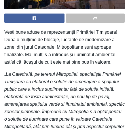
Vești bune aduse de reprezentanții Primăriei Timișoara!
După o mulțime de blocaje, lucrările de modernizare a
zonei din jurul Catedralei Mitropolitane sunt aproape
finalizate. Mai mult, s-a introdus și iluminatul ambiental,
astfel că lăcașul de cult este mai bine pus în valoare.
„
La Catedrală, pe terenul Mitropoliei, specialiștii Primăriei
Timișoara au elaborat o soluție de amenajare a spațiului
public care a inclus suplimentar față de soluția inițială,
elaborată de fosta administrație, un nou tip de pavaj,
amenajarea spațiului verde și iluminatul ambiental, specific
zonelor pietonale. Împreună cu Mitropolia s-a optat pentru
o soluție de iluminare care pune în valoare Catedrala
Mitropolitană, atât prin lumină cât și prin aspectul corpurilor