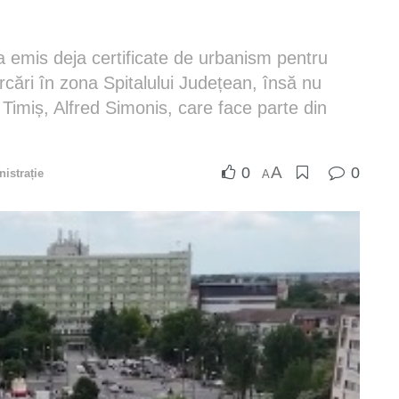
a emis deja certificate de urbanism pentru
cări în zona Spitalului Județean, însă nu
 Timiș, Alfred Simonis, care face parte din
A
0
0
istrație
A