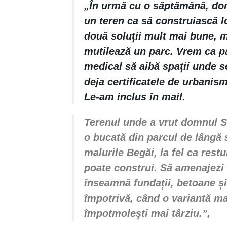
„În urmă cu o săptămână, d
un teren ca să construiască l
două soluții mult mai bune, m
mutilează un parc. Vrem ca pac
medical să aibă spații unde s
deja certificatele de urbanis
Le-am inclus în mail.
Terenul unde a vrut domnul Si
o bucată din parcul de lângă s
malurile Begăi, la fel ca restu
poate construi. Să amenajezi 
înseamnă fundații, betoane și
împotrivă, când o variantă mai
împotmolești mai târziu.”,