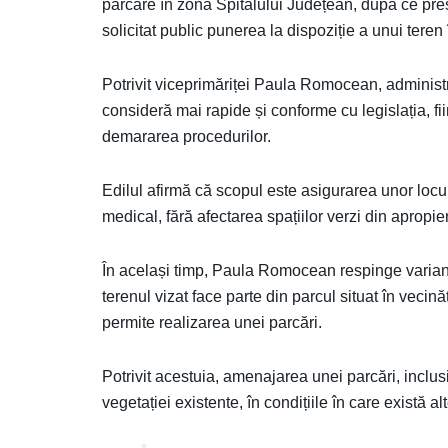
parcare în zona Spitalului Județean, după ce pre
solicitat public punerea la dispoziție a unui teren
Potrivit viceprimăriței Paula Romocean, administr
consideră mai rapide și conforme cu legislația, f
demararea procedurilor.
Edilul afirmă că scopul este asigurarea unor locur
medical, fără afectarea spațiilor verzi din apropie
În același timp, Paula Romocean respinge variant
terenul vizat face parte din parcul situat în veci
permite realizarea unei parcări.
Potrivit acestuia, amenajarea unei parcări, inclus
vegetației existente, în condițiile în care există