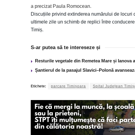
a precizat Paula Romocean.
Discuțiile privind extinderea numărului de locuri
ultimele zile un schimb de replici între conducer
Timiș.
S-ar putea să te intereseze și
Resturile vegetale din Remetea Mare și Ianova ar
Șantierul de la pasajul Slavici–Polonă avanseaz
Etichete:
parcare Timișoara
Spital Județean Timi