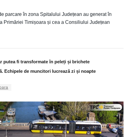
 de parcare în zona Spitalului Județean au generat în
ea Primăriei Timișoara și cea a Consiliului Județean
 putea fi transformate în peleți și brichete
ă. Echipele de muncitori lucrează zi și noapte
șoara