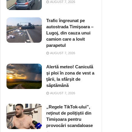
AUGUST 7, 2026
Trafic îngreunat pe
autostrada Timişoara –
Lugoj, din cauza unui
camion care a lovit
parapetul
AUGUST 7, 2026
Alertă meteo! Caniculă
şi ploi în zona de vest a
ţării, la sfârşit de
săptămână
AUGUST 7, 2026
„Regele TikTok-ului”,
reţinut de poliţiştii din
Timişoara pentru
provocări scandaloase