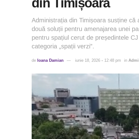
din Timișoara
Administrația din Timișoara susține că 
două soluții pentru amenajarea unei par
pentru spațiul cerut de președintele CJ
categoria „spații verzi”.
de
Ioana Damian
iunie 18, 2026 ◦ 12:48 pm
in
Admin