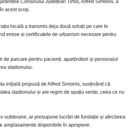
ședintele Consiliului Județean Timiș, Alfred Simonis, a
 în acest scop.
ația locală a transmis deja două soluții pe care le
iind emise și certificatele de urbanism necesare pentru
i de parcare pentru pacienți, aparținători și personalul
rea stadionului.
a inițială propusă de Alfred Simonis, susținând că
nătatea stadionului și are regim de spațiu verde, ceea ce nu
iv subterane, ar presupune lucrări de fundație și afectarea
 alte amplasamente disponibile în apropiere.