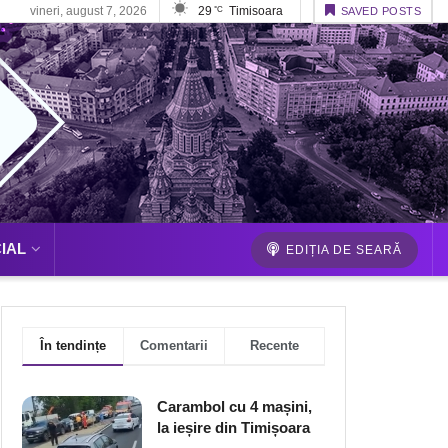
vineri, august 7, 2026
29
Timisoara
°C
SAVED POSTS
IAL
EDIȚIA DE SEARĂ
În tendințe
Comentarii
Recente
Carambol cu 4 mașini,
la ieșire din Timișoara