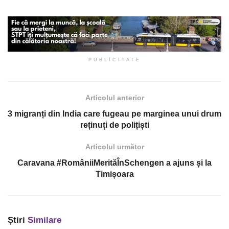
PUBLICITATE
Articolul anterior
3 migranți din India care fugeau pe marginea unui drum
reținuți de polițiști
Articolul următor
Caravana #RomâniiMerităÎnSchengen a ajuns și la
Timișoara
Știri
Similare