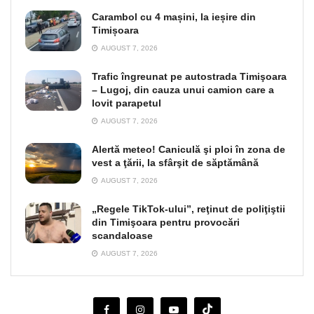
Carambol cu 4 mașini, la ieșire din
Timișoara
AUGUST 7, 2026
Trafic îngreunat pe autostrada Timişoara
– Lugoj, din cauza unui camion care a
lovit parapetul
AUGUST 7, 2026
Alertă meteo! Caniculă şi ploi în zona de
vest a ţării, la sfârşit de săptămână
AUGUST 7, 2026
„Regele TikTok-ului”, reţinut de poliţiştii
din Timişoara pentru provocări
scandaloase
AUGUST 7, 2026