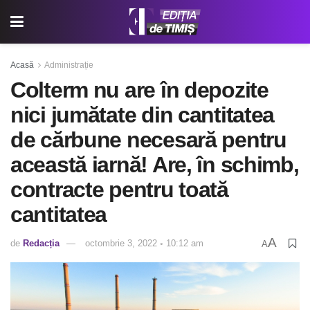
Acasă
Administrație
Colterm nu are în depozite
nici jumătate din cantitatea
de cărbune necesară pentru
această iarnă! Are, în schimb,
contracte pentru toată
cantitatea
A
de
Redacția
octombrie 3, 2022 ◦ 10:12 am
A