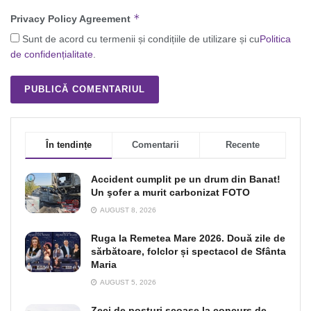
*
Privacy Policy Agreement
Sunt de acord cu termenii și condițiile de utilizare și cu
Politica
de confidențialitate
.
În tendințe
Comentarii
Recente
Accident cumplit pe un drum din Banat!
Un şofer a murit carbonizat FOTO
AUGUST 8, 2026
Ruga la Remetea Mare 2026. Două zile de
sărbătoare, folclor și spectacol de Sfânta
Maria
AUGUST 5, 2026
Zeci de posturi scoase la concurs de