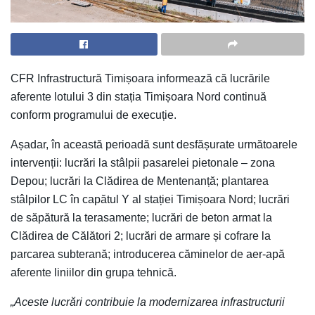
CFR Infrastructură Timișoara informează că lucrările
aferente lotului 3 din stația Timișoara Nord continuă
conform programului de execuție.
Așadar, în această perioadă sunt desfășurate următoarele
intervenții: lucrări la stâlpii pasarelei pietonale – zona
Depou; lucrări la Clădirea de Mentenanță; plantarea
stâlpilor LC în capătul Y al stației Timișoara Nord; lucrări
de săpătură la terasamente; lucrări de beton armat la
Clădirea de Călători 2; lucrări de armare și cofrare la
parcarea subterană; introducerea căminelor de aer-apă
aferente liniilor din grupa tehnică.
„Aceste lucrări contribuie la modernizarea infrastructurii