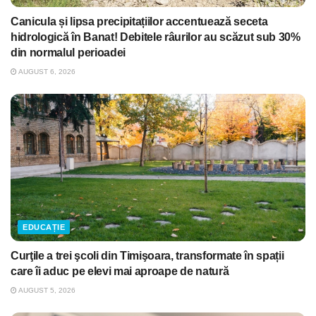
Canicula și lipsa precipitațiilor accentuează seceta
hidrologică în Banat! Debitele râurilor au scăzut sub 30%
din normalul perioadei
AUGUST 6, 2026
EDUCAȚIE
Curţile a trei şcoli din Timişoara, transformate în spații
care îi aduc pe elevi mai aproape de natură
AUGUST 5, 2026