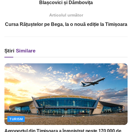
Blașcovici și Dâmbovița
Articolul următor
Cursa Rățuștelor pe Bega, la o nouă ediție la Timișoara
Știri
Similare
TURISM
Aeroportul din Timișoara a înregistrat peste 170.000 de