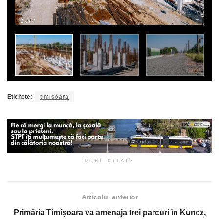
-
+
1
of 4
Etichete:
timisoara
PUBLICITATE
Articolul anterior
Primăria Timișoara va amenaja trei parcuri în Kuncz,