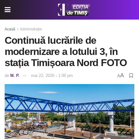
Acasă
Administrație
Continuă lucrările de
modernizare a lotului 3, în
stația Timișoara Nord FOTO
A
de
M. P.
mai 22, 2026 ◦ 1:00 pm
A