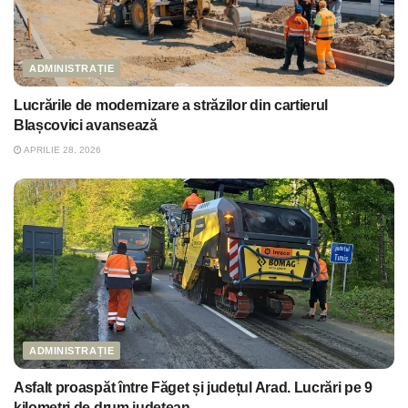
ADMINISTRAȚIE
Lucrările de modernizare a străzilor din cartierul
Blașcovici avansează
APRILIE 28, 2026
ADMINISTRAȚIE
Asfalt proaspăt între Făget și județul Arad. Lucrări pe 9
kilometri de drum județean