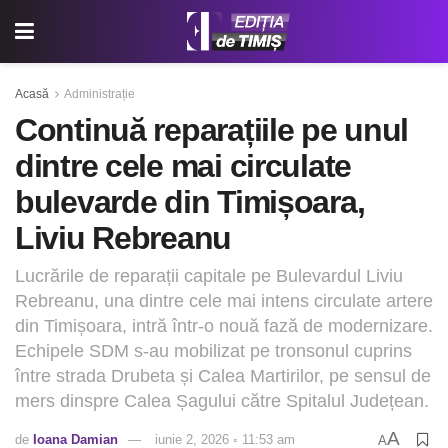
Acasă
Administrație
Continuă reparațiile pe unul
dintre cele mai circulate
bulevarde din Timișoara,
Liviu Rebreanu
Lucrările de reparații capitale pe Bulevardul Liviu
Rebreanu, una dintre cele mai intens circulate artere
din Timișoara, intră într-o nouă fază de modernizare.
Echipele SDM s-au mobilizat pe tronsonul cuprins
între strada Drubeta și Calea Martirilor, pe sensul de
mers dinspre Calea Șagului către Spitalul Județean.
A
de
Ioana Damian
iunie 2, 2026 ◦ 11:53 am
A