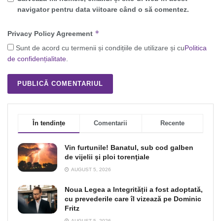
navigator pentru data viitoare când o să comentez.
*
Privacy Policy Agreement
Sunt de acord cu termenii și condițiile de utilizare și cu
Politica
de confidențialitate
.
În tendințe
Comentarii
Recente
Vin furtunile! Banatul, sub cod galben
de vijelii şi ploi torenţiale
AUGUST 5, 2026
Noua Legea a Integrității a fost adoptată,
cu prevederile care îl vizează pe Dominic
Fritz
AUGUST 5, 2026