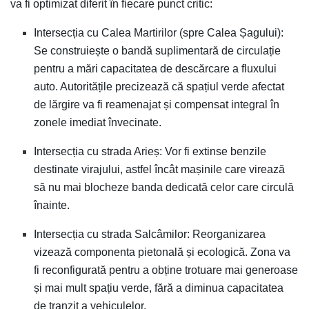
va fi optimizat diferit în fiecare punct critic:
Intersecția cu Calea Martirilor (spre Calea Șagului):
Se construiește o bandă suplimentară de circulație
pentru a mări capacitatea de descărcare a fluxului
auto. Autoritățile precizează că spațiul verde afectat
de lărgire va fi reamenajat și compensat integral în
zonele imediat învecinate.
Intersecția cu strada Arieș: Vor fi extinse benzile
destinate virajului, astfel încât mașinile care virează
să nu mai blocheze banda dedicată celor care circulă
înainte.
Intersecția cu strada Salcâmilor: Reorganizarea
vizează componenta pietonală și ecologică. Zona va
fi reconfigurată pentru a obține trotuare mai generoase
și mai mult spațiu verde, fără a diminua capacitatea
de tranzit a vehiculelor.