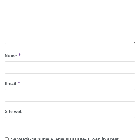
*
Nume
*
Email
Site web
Salvează-mi numele, emailul și site-ul web în acest