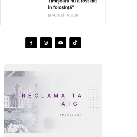
Timișoara nu a fost dat
în folosință”
AUGUST 6, 2026