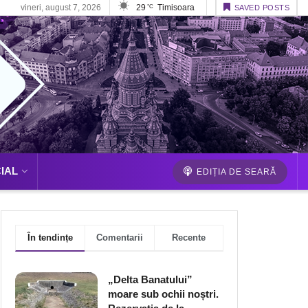
vineri, august 7, 2026
29
Timisoara
°C
SAVED POSTS
IAL
EDIȚIA DE SEARĂ
În tendințe
Comentarii
Recente
„Delta Banatului”
moare sub ochii noștri.