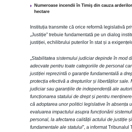
Numeroase incendii în Timiş din cauza arderilor
hectare
Instituția transmite că orice reformă legislativă p
„Justiție” trebuie fundamentată pe un dialog instit
justiției, echilibrului puterilor în stat și a exigențe
„
Stabilitatea sistemului judiciar depinde în mod di
adecvate pentru toate categoriile de personal car
justiției reprezintă o garanție fundamentală a drep
protecția efectivă a drepturilor și libertăților sale
judiciar sau garanțiile de independență ale autori
funcționarea statului de drept și pentru menținere
că adoptarea unor politici legislative în absența 
evaluarea impactului asupra funcționării sistemul
personal, la afectarea calității actului de justiție ș
fundamentale ale statului
”, a informat Tribunalul 