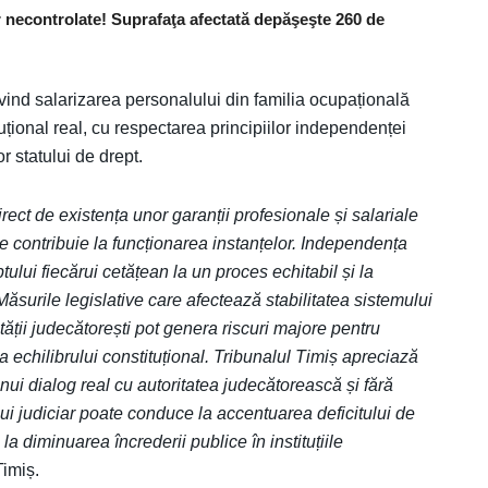
 necontrolate! Suprafaţa afectată depăşeşte 260 de
rivind salarizarea personalului din familia ocupațională
uțional real, cu respectarea principiilor independenței
lor statului de drept.
rect de existența unor garanții profesionale și salariale
e contribuie la funcționarea instanțelor. Independența
tului fiecărui cetățean la un proces echitabil și la
. Măsurile legislative care afectează stabilitatea sistemului
tății judecătorești pot genera riscuri majore pentru
a echilibrului constituțional. Tribunalul Timiș apreciază
unui dialog real cu autoritatea judecătorească și fără
ui judiciar poate conduce la accentuarea deficitului de
i la diminuarea încrederii publice în instituțiile
Timiș.