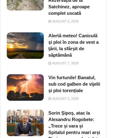
Rezervația de la
Satchinez, aproape
complet uscată
AUGUST 6, 2026
Alertă meteo! Caniculă
şi ploi în zona de vest a
ţării, la sfârşit de
săptămână
AUGUST 7, 2026
Vin furtunile! Banatul,
sub cod galben de vijelii
şi ploi torenţiale
AUGUST 5, 2026
Sorin Şipoş, atac la
Alexandru Rogobete:
„Trece și vara și
Spitalul pentru mari arși