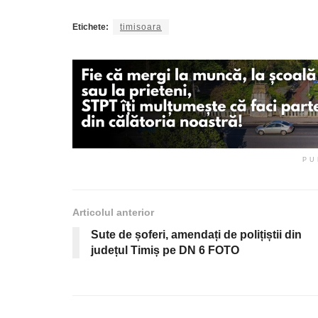
Etichete:
timisoara
PU
Articolul anterior
Sute de șoferi, amendați de polițiștii din
județul Timiș pe DN 6 FOTO