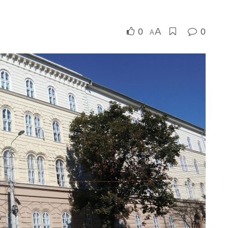
A
0
0
A