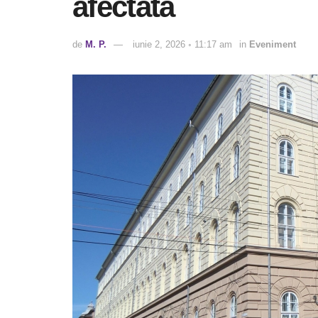
afectată
de
M. P.
iunie 2, 2026 ◦ 11:17 am
in
Eveniment