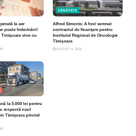
SĂNĂTATE
petată la aer
Alfred Simonis: A fost semnat
ne poate îmbolnăvi!
contractul de finanțare pentru
 Timişoara vine cu
Institutul Regional de Oncologie
Timișoara
26
AUGUST 4, 2026
ă la 5.000 lei pentru
nu respectă noul
in Timişoara privind
26