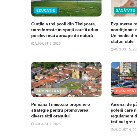
EDUCAȚIE
SĂNĂTATE
Curţile a trei şcoli din Timişoara,
Expunerea re
transformate în spații care îi aduc
condiţionat 
pe elevi mai aproape de natură
Un medic din
sfaturi utile
AUGUST 5, 2026
AUGUST 5, 20
ADMINISTRAȚIE
EVENIMENT
Primăria Timișoara propune o
Amenzi de pân
strategie pentru promovarea
şoferii care 
diversității orașului
regulament d
traficul greu
AUGUST 4, 2026
AUGUST 4, 20