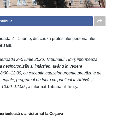
stribuie
rioada 2 – 5 iunie, din cauza protestului personalului
izării.
 perioada 2–5 iunie 2026, Tribunalul Timiș informează
a nesincronizări și întârzieri, având în vedere
r 08:00–12:00, cu excepția cauzelor urgente prevăzute de
esențiale, programul de lucru cu publicul la Arhivă și
le 10:00–12:00”
, a informat Tribunalul Timiș.
periculoasă s-a răsturnat la Coşava