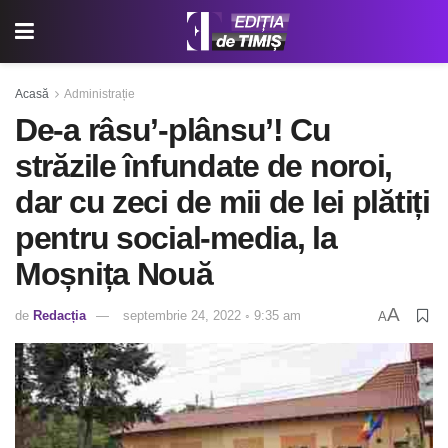
Acasă
Administrație
De-a râsu’-plânsu’! Cu
străzile înfundate de noroi,
dar cu zeci de mii de lei plătiți
pentru social-media, la
Moșnița Nouă
A
de
Redacția
septembrie 24, 2022 ◦ 9:35 am
A