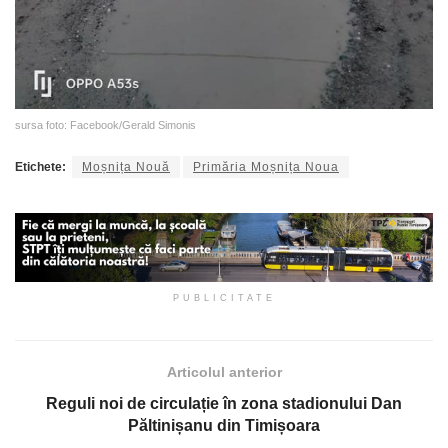
sursa foto: Facebook/Gerald Simonis
Etichete:
Moșnița Nouă
Primăria Moșnița Noua
PUBLICITATE
Articolul anterior
Reguli noi de circulație în zona stadionului Dan
Păltinișanu din Timișoara