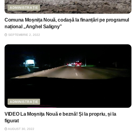
ADMINISTRAȚIE
Comuna Moșnița Nouă, codașă la finanțări pe programul
național „Anghel Saligny”
SEPTEMBRIE 2, 2022
ADMINISTRAȚIE
VIDEO La Moșnița Nouă e beznă! Și la propriu, și la
figurat
AUGUST 30, 2022