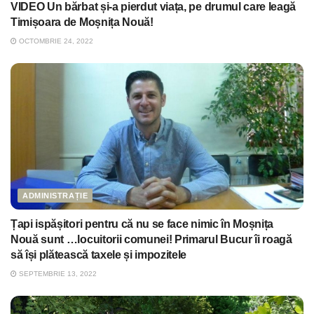
VIDEO Un bărbat și-a pierdut viața, pe drumul care leagă
Timișoara de Moșnița Nouă!
OCTOMBRIE 24, 2022
ADMINISTRAȚIE
Țapi ispășitori pentru că nu se face nimic în Moșnița
Nouă sunt …locuitorii comunei! Primarul Bucur îi roagă
să își plătească taxele și impozitele
SEPTEMBRIE 13, 2022