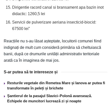
Dirigentie racord canal si bransament apa bazin inot
didactic: 1260,5 lei
Servicii de pulverizare aeriana insecticid-biocid:
67500 lei”
Reacțiile nu s-au lăsat așteptate, locuitorii comunei fiind
indignați de mult cum consideră primăria să cheltuiască
banii, după ce drumurile unității administrativ teritoriale
arată ca în imaginea de mai jos.
S-ar putea să te intereseze și
Resturile vegetale din Remetea Mare și Ianova ar putea fi
transformate în peleți și brichete
Șantierul de la pasajul Slavici–Polonă avansează.
Echipele de muncitori lucrează zi și noapte