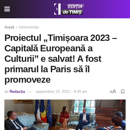
Acasă
Administrație
Proiectul „Timișoara 2023 –
Capitală Europeană a
Culturii” e salvat! A fost
primarul la Paris să îl
promoveze
A
de
Redacția
septembrie 24, 2022 ◦ 9:49 am
A