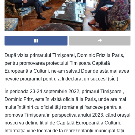
După vizita primarului Timișoarei, Dominic Fritz la Paris,
pentru promovarea proiectului Timișoara Capitală
Europeană a Culturii, ne-am salvat! Doar de asta mai avea
nevoie programul pentru a fi declarat un succes! (sîc!)
În perioada 23-24 septembrie 2022, primarul Timișoarei,
Dominic Fritz, este în vizită oficială la Paris, unde are mai
multe întâlniri cu oficialități române și franceze pentru a
promova Timișoara în perspectiva anului 2023, când orașul
nostru va deține titlul de Capitală Europeană a Culturii.
Informația vine tocmai de la reprezentanții municipalității.