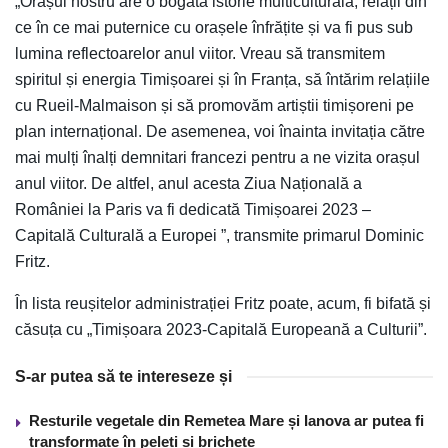
„Orașul nostru are o bogată istorie multiculturală, relații din
ce în ce mai puternice cu orașele înfrățite și va fi pus sub
lumina reflectoarelor anul viitor. Vreau să transmitem
spiritul și energia Timișoarei și în Franța, să întărim relațiile
cu Rueil-Malmaison și să promovăm artiștii timișoreni pe
plan internațional. De asemenea, voi înainta invitația către
mai mulți înalți demnitari francezi pentru a ne vizita orașul
anul viitor. De altfel, anul acesta Ziua Națională a
României la Paris va fi dedicată Timișoarei 2023 –
Capitală Culturală a Europei ”, transmite primarul Dominic
Fritz.
În lista reușitelor administrației Fritz poate, acum, fi bifată și
căsuța cu „Timișoara 2023-Capitală Europeană a Culturii”.
S-ar putea să te intereseze și
Resturile vegetale din Remetea Mare și Ianova ar putea fi
transformate în peleți și brichete