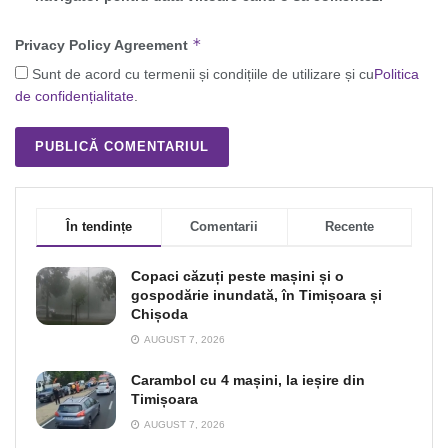
*
Privacy Policy Agreement
Sunt de acord cu termenii și condițiile de utilizare și cu
Politica
de confidențialitate
.
În tendințe
Comentarii
Recente
Copaci căzuți peste mașini și o
gospodărie inundată, în Timișoara și
Chișoda
AUGUST 7, 2026
Carambol cu 4 mașini, la ieșire din
Timișoara
AUGUST 7, 2026