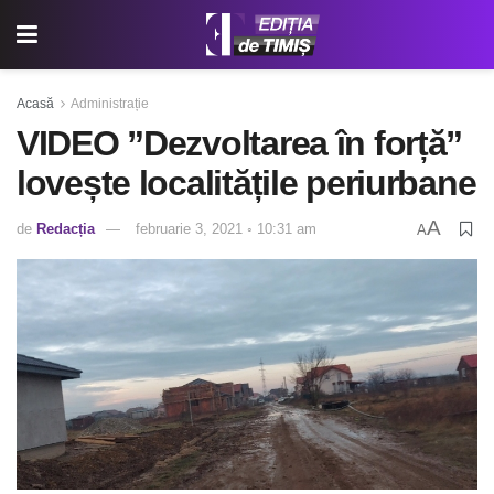
Acasă
Administrație
VIDEO ”Dezvoltarea în forță”
lovește localitățile periurbane
A
de
Redacția
februarie 3, 2021 ◦ 10:31 am
A