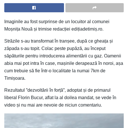
Imaginile au fost surprinse de un locuitor al comunei
Moșnița Nouă și trimise redacției edițiadetimiș.ro.
Străzile s-au transformat în tranșee, după ce gheața și
zăpada s-au topit. Colac peste pupăză, au început
săpăturile pentru introducerea alimentării cu gaz. Oamenii
abia mai pot intra în case, mașinile derapează în noroi, așa
cum trebuie să fie într-o localitate la numai 7km de
Timișoara.
Rezultatul ”dezvoltării în forță”, adoptat și de primarul
liberal Florin Bucur, aflat la al doilea mandat, se vede în
video și nu mai are nevoie de niciun comentariu.