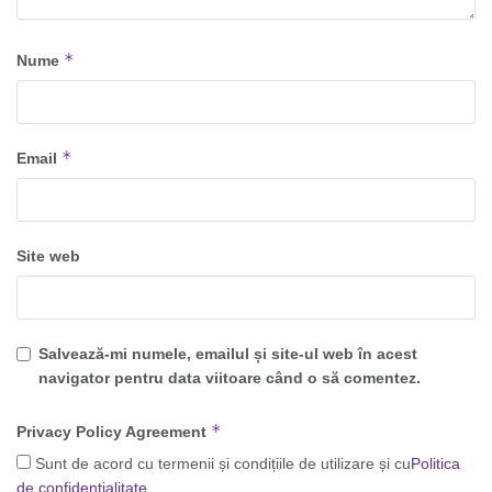
*
Nume
*
Email
Site web
Salvează-mi numele, emailul și site-ul web în acest
navigator pentru data viitoare când o să comentez.
*
Privacy Policy Agreement
Sunt de acord cu termenii și condițiile de utilizare și cu
Politica
de confidențialitate
.