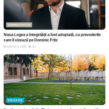
ADMINISTRAȚIE
Noua Legea a Integrității a fost adoptată, cu prevederile
care îl vizează pe Dominic Fritz
AUGUST 5, 2026
111
EDUCAȚIE