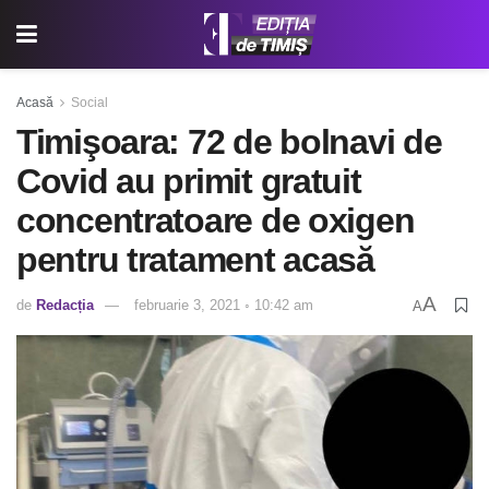
Acasă
Social
Timişoara: 72 de bolnavi de
Covid au primit gratuit
concentratoare de oxigen
pentru tratament acasă
A
de
Redacția
februarie 3, 2021 ◦ 10:42 am
A