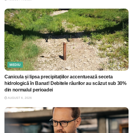
MEDIU
Canicula și lipsa precipitațiilor accentuează seceta
hidrologică în Banat! Debitele râurilor au scăzut sub 30%
din normalul perioadei
AUGUST 6, 2026