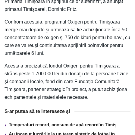
Primăria Timişoara în sprijinul celor suferinzi”, a anunţat
primarul Timişoarei, Dominic Fritz.
Confrom acestuia, programul Oxigen pentru Timişoara
merge mai departe şi urmează să fie achiziţionate încă 50
concentratoare de oxigen şi 750 de kituri pentru bolnavi, cu
care se va reuşi continuitatea sprijinirii bolnavilor pentru
următoarele 6 luni.
Acesta a precizat că fondul Oxigen pentru Timişoara a
strâns peste 1.700.000 lei din donaţii de la persoane fizice
şi companii locale, fond din care Fundația Comunitară
Timişoara, partener strategic în proiect, a putut achiziţiona
echipamentele şi materialele necesare.
S-ar putea să te intereseze și
Temperaturi record, consum de apă record în Timiș
Au început lucrările la un teren sintetic de fotbal în