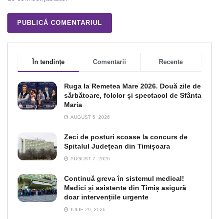
În tendințe
Comentarii
Recente
Ruga la Remetea Mare 2026. Două zile de
sărbătoare, folclor și spectacol de Sfânta
Maria
AUGUST 5, 2026
Zeci de posturi scoase la concurs de
Spitalul Județean din Timișoara
AUGUST 7, 2026
Continuă greva în sistemul medical!
Medici și asistente din Timiș asigură
doar intervențiile urgente
IULIE 29, 2026