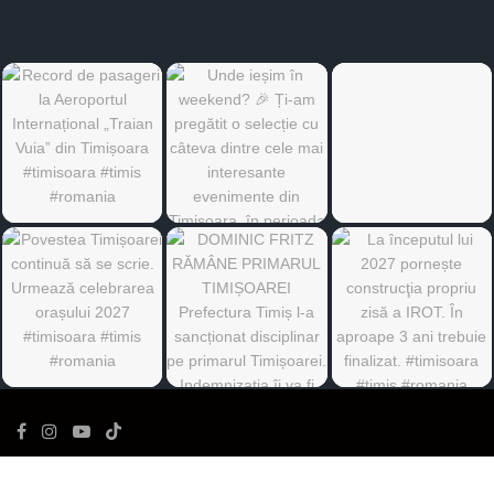
©
Ediția de Timiș
- Toate drepturile rezervate