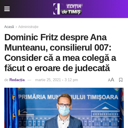
Acasă
Administrație
Dominic Fritz despre Ana
Munteanu, consilierul 007:
Consider că a mea colegă a
făcut o eroare de judecată
A
de
Redacția
martie 25, 2021 ◦ 3:12 pm
A