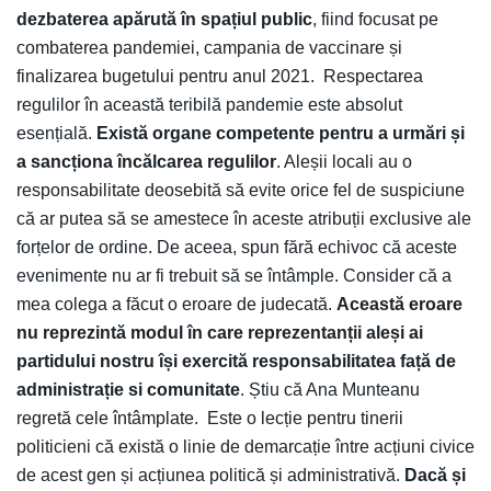
dezbaterea apărută în spațiul public
, fiind focusat pe
combaterea pandemiei, campania de vaccinare și
finalizarea bugetului pentru anul 2021. Respectarea
regulilor în această teribilă pandemie este absolut
esențială.
Există organe competente pentru a urmări și
a sancționa încălcarea regulilor
. Aleșii locali au o
responsabilitate deosebită să evite orice fel de suspiciune
că ar putea să se amestece în aceste atribuții exclusive ale
forțelor de ordine. De aceea, spun fără echivoc că aceste
evenimente nu ar fi trebuit să se întâmple. Consider că a
mea colega a făcut o eroare de judecată.
Această eroare
nu reprezintă modul în care reprezentanții aleși ai
partidului nostru își exercită responsabilitatea față de
administrație si comunitate
. Știu că Ana Munteanu
regretă cele întâmplate. Este o lecție pentru tinerii
politicieni că există o linie de demarcație între acțiuni civice
de acest gen și acțiunea politică și administrativă.
Dacă și