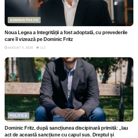
ADMINISTRAȚIE
Noua Legea a Integrității a fost adoptată, cu prevederile
care îl vizează pe Dominic Fritz
AUGUST 5, 2026
112
POLITICĂ
Dominic Fritz, după sancțiunea discipinară primită: „Iau
act de această sancțiune cu capul sus. Dreptul și