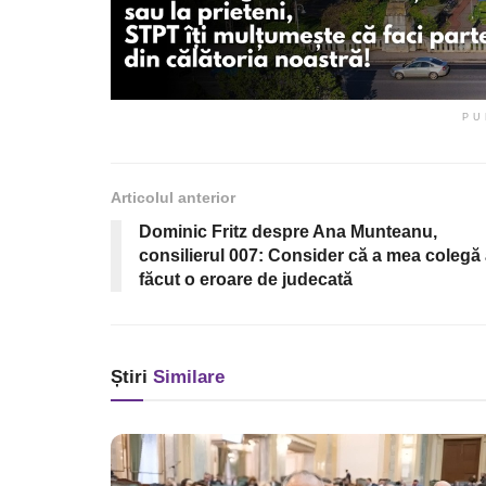
PU
Articolul anterior
Dominic Fritz despre Ana Munteanu,
consilierul 007: Consider că a mea colegă
făcut o eroare de judecată
Știri
Similare