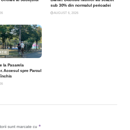
sub 30% din normalul perioadei
26
AUGUST 6, 2026
AȚIE
le la Pasarela
or. Accesul spre Parcul
 închis
26
*
torii sunt marcate cu