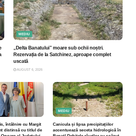
MEDIU
e
„Delta Banatului” moare sub ochii noștri.
a
Rezervația de la Satchinez, aproape complet
uscată
AUGUST 6, 2026
MEDIU
s, întâlnire cu Margit
Canicula și lipsa precipitațiilor
t distinsă cu titlul de
accentuează seceta hidrologică în
 Onoare al Județului
Banat! Debitele râurilor au scăzut