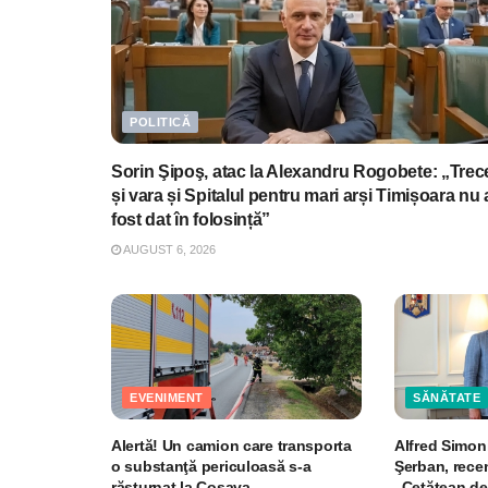
POLITICĂ
Sorin Şipoş, atac la Alexandru Rogobete: „Trec
și vara și Spitalul pentru mari arși Timișoara nu 
fost dat în folosință”
AUGUST 6, 2026
EVENIMENT
SĂNĂTATE
Alertă! Un camion care transporta
Alfred Simoni
o substanţă periculoasă s-a
Şerban, recen
răsturnat la Coşava
„Cetățean de