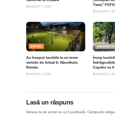
Timiș” FOTO
AUGUST 6, 2026
AUGUST 6, 20
SOCIAL
ADMINISTR
Au început lucrările la un teren
Încep lucrări
sintetic de fotbal în Sânmihaiu
Îndrăgostițil
Român
Copiilor va fi
AUGUST 6, 2026
AUGUST 6, 20
Lasă un răspuns
Adresa ta de email nu va fi publicată.
Câmpurile obliga