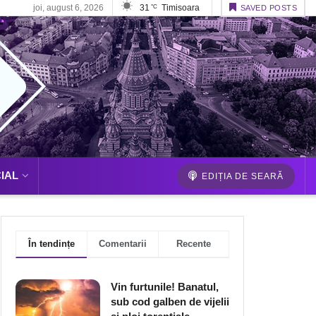
joi, august 6, 2026
31
Timisoara
°C
SAVED POSTS
IAL
EDIȚIA DE SEARĂ
În tendințe
Comentarii
Recente
Vin furtunile! Banatul,
sub cod galben de vijelii