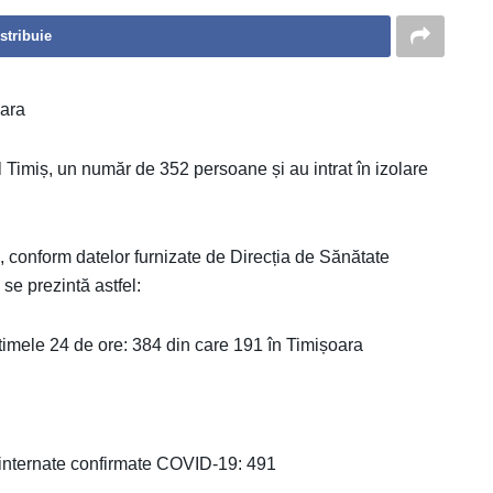
stribuie
oara
țul Timiș, un număr de 352 persoane și au intrat în izolare
ș, conform datelor furnizate de Direcția de Sănătate
se prezintă astfel:
mele 24 de ore: 384 din care 191 în Timișoara
 internate confirmate COVID-19: 491