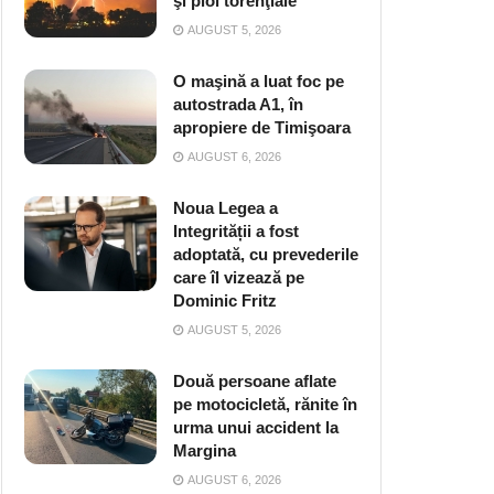
şi ploi torenţiale
AUGUST 5, 2026
O maşină a luat foc pe
autostrada A1, în
apropiere de Timişoara
AUGUST 6, 2026
Noua Legea a
Integrității a fost
adoptată, cu prevederile
care îl vizează pe
Dominic Fritz
AUGUST 5, 2026
Două persoane aflate
pe motocicletă, rănite în
urma unui accident la
Margina
AUGUST 6, 2026