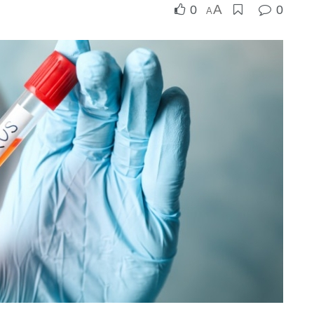
A
0
0
A