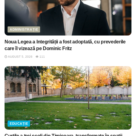
ADMINISTRAȚIE
Noua Legea a Integrității a fost adoptată, cu prevederile
care îl vizează pe Dominic Fritz
AUGUST 5, 2026
111
EDUCAȚIE
Curţile a trei şcoli din Timişoara, transformate în spații