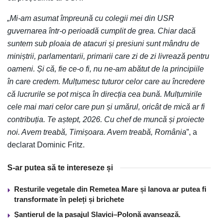
„Mi-am asumat împreună cu colegii mei din USR
guvernarea într-o perioadă cumplit de grea. Chiar dacă
suntem sub ploaia de atacuri și presiuni sunt mândru de
miniștrii, parlamentarii, primarii care zi de zi livrează pentru
oameni. Și că, fie ce-o fi, nu ne-am abătut de la principiile
în care credem. Mulțumesc tuturor celor care au încredere
că lucrurile se pot mișca în direcția cea bună. Mulțumirile
cele mai mari celor care pun și umărul, oricât de mică ar fi
contribuția. Te aștept, 2026. Cu chef de muncă și proiecte
noi. Avem treabă, Timișoara. Avem treabă, România
”, a
declarat Dominic Fritz.
S-ar putea să te intereseze și
Resturile vegetale din Remetea Mare și Ianova ar putea fi
transformate în peleți și brichete
Șantierul de la pasajul Slavici–Polonă avansează.