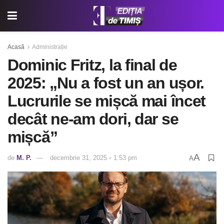
Acasă
Administrație
Dominic Fritz, la final de
2025: „Nu a fost un an ușor.
Lucrurile se mișcă mai încet
decât ne-am dori, dar se
mișcă”
A
de
M. P.
decembrie 31, 2025 ◦ 1:53 pm
A