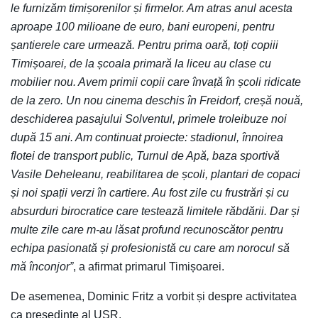
le furnizăm timișorenilor și firmelor. Am atras anul acesta
aproape 100 milioane de euro, bani europeni, pentru
șantierele care urmează. Pentru prima oară, toți copiii
Timișoarei, de la școala primară la liceu au clase cu
mobilier nou. Avem primii copii care învață în școli ridicate
de la zero. Un nou cinema deschis în Freidorf, creșă nouă,
deschiderea pasajului Solventul, primele troleibuze noi
după 15 ani. Am continuat proiecte: stadionul, înnoirea
flotei de transport public, Turnul de Apă, baza sportivă
Vasile Deheleanu, reabilitarea de școli, plantari de copaci
și noi spații verzi în cartiere. Au fost zile cu frustrări și cu
absurduri birocratice care testează limitele răbdării. Dar și
multe zile care m-au lăsat profund recunoscător pentru
echipa pasionată și profesionistă cu care am norocul să
mă înconjor”
, a afirmat primarul Timișoarei.
De asemenea, Dominic Fritz a vorbit și despre activitatea
ca președinte al USR.