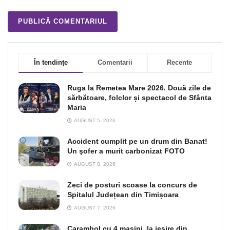
În tendințe
Comentarii
Recente
Ruga la Remetea Mare 2026. Două zile de
sărbătoare, folclor și spectacol de Sfânta
Maria
AUGUST 5, 2026
Accident cumplit pe un drum din Banat!
Un şofer a murit carbonizat FOTO
AUGUST 8, 2026
Zeci de posturi scoase la concurs de
Spitalul Județean din Timișoara
AUGUST 7, 2026
Carambol cu 4 mașini, la ieșire din