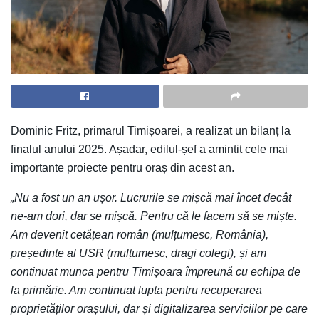
Dominic Fritz, primarul Timișoarei, a realizat un bilanț la
finalul anului 2025. Așadar, edilul-șef a amintit cele mai
importante proiecte pentru oraș din acest an.
„Nu a fost un an ușor. Lucrurile se mișcă mai încet decât
ne-am dori, dar se mișcă. Pentru că le facem să se miște.
Am devenit cetățean român (mulțumesc, România),
președinte al USR (mulțumesc, dragi colegi), și am
continuat munca pentru Timișoara împreună cu echipa de
la primărie. Am continuat lupta pentru recuperarea
proprietăților orașului, dar și digitalizarea serviciilor pe care