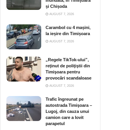
inundată, în Timișoara
și Chișoda
AUGUST 7, 2026
Carambol cu 4 mașini,
la ieșire din Timișoara
AUGUST 7, 2026
„Regele TikTok-ului”,
reţinut de poliţiştii din
Timişoara pentru
provocări scandaloase
AUGUST 7, 2026
Trafic îngreunat pe
autostrada Timişoara –
Lugoj, din cauza unui
camion care a lovit
parapetul