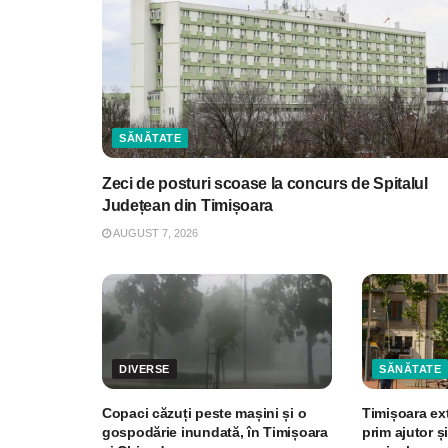
SĂNĂTATE
Zeci de posturi scoase la concurs de Spitalul
Județean din Timișoara
AUGUST 7, 2026
DIVERSE
SĂNĂTATE
Copaci căzuți peste mașini și o
Timișoara ex
gospodărie inundată, în Timișoara
prim ajutor și