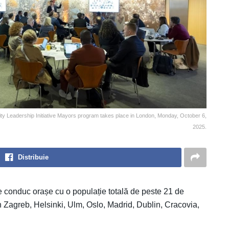
y Leadership Initiative Mayors program takes place in London, Monday, October 6,
2025.
Distribuie
e conduc orașe cu o populație totală de peste 21 de
din Zagreb, Helsinki, Ulm, Oslo, Madrid, Dublin, Cracovia,