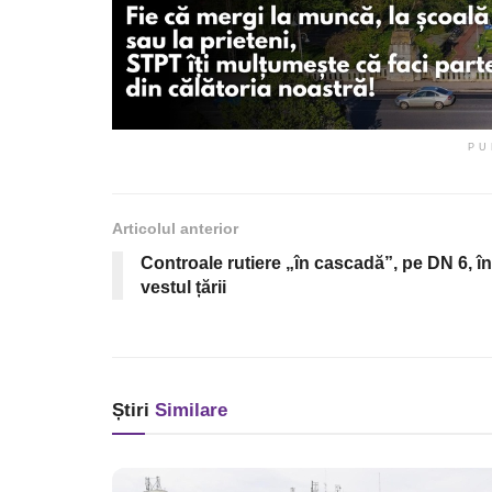
PU
Articolul anterior
Controale rutiere „în cascadă”, pe DN 6, în
vestul țării
Știri
Similare