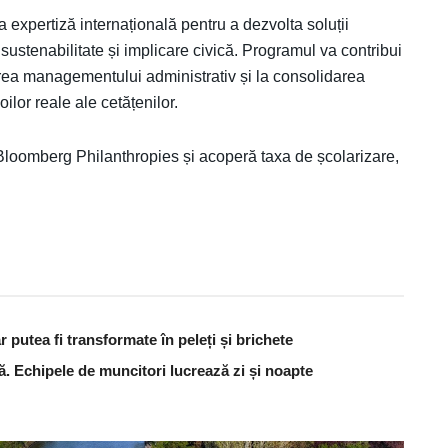
a expertiză internațională pentru a dezvolta soluții
sustenabilitate și implicare civică. Programul va contribui
irea managementului administrativ și la consolidarea
lor reale ale cetățenilor.
l Bloomberg Philanthropies și acoperă taxa de școlarizare,
 putea fi transformate în peleți și brichete
ă. Echipele de muncitori lucrează zi și noapte