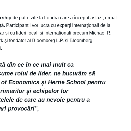
ership
de patru zile la Londra care a început astăzi, urmat
. Participanții vor lucra cu experți internaționali de la
 și cu lideri locali și internaționali precum Michael R.
k și fondator al Bloomberg L.P. și Bloomberg
.
ă din ce în ce mai mult ca
asume rolul de lider, ne bucurăm să
of Economics și Hertie School pentru
rimarilor și echipelor lor
țelele de care au nevoie pentru a
ri provocări”,