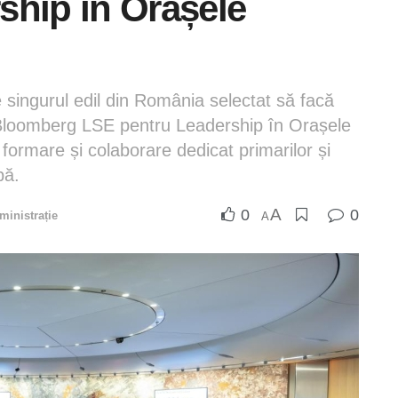
ship în Orașele
e singurul edil din România selectat să facă
ei Bloomberg LSE pentru Leadership în Orașele
ormare și colaborare dedicat primarilor și
pă.
A
0
0
ministrație
A