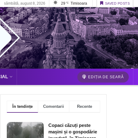
sâmbătă, august 8, 2026
29
Timisoara
°C
SAVED POSTS
IAL
EDIȚIA DE SEARĂ
În tendințe
Comentarii
Recente
Copaci căzuți peste
mașini și o gospodărie