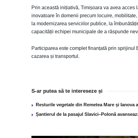
Prin această inițiativă, Timișoara va avea acces l
inovatoare în domenii precum locuire, mobilitate, 
la modernizarea serviciilor publice, la îmbunătăț
capacității echipei municipale de a răspunde nevoi
Participarea este complet finanțată prin sprijinu
cazarea și transportul.
S-ar putea să te intereseze și
Resturile vegetale din Remetea Mare și Ianova ar
Șantierul de la pasajul Slavici–Polonă avanseaz