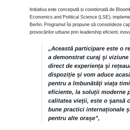
Inițiativa este concepută și coordonată de Bloo
Economics and Political Science (LSE), implemen
Berlin. Programul își propune să consolideze cap
provocărilor urbane prin leadership eficient, inova
„Această participare este o r
a demonstrat curaj și viziune
direct de experiența și rețea
dispoziție și vom aduce acasă 
pentru a îmbunătăți viața timi
eficiente, la soluții moderne p
calitatea vieții, este o șansă
bune practici internaționale ș
pentru alte orașe”,