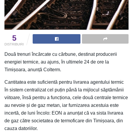
5
DISTRIBUIRI
Două trenuri încărcate cu cărbune, destinat producerii
energiei termice, au ajuns, în ultimele 24 de ore la
Timișoara, anunță Colterm.
Cantitatea este suficientă pentru livrarea agentului termic
în sistem centralizat cel puțin până la mijlocul săptămânii
viitoare, însă pentru a funcționa, cele două centrale termice
au nevoie și de gaz metan, iar furnizarea acestuia este
incertă, de luni încolo: EON a anunțat că va sista livrarea
de gaz către societatea de termoficare din Timișoara, din
cauza datoriilor.