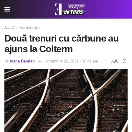
Acasă
Administrație
Două trenuri cu cărbune au
ajuns la Colterm
A
de
Ioana Damian
octombrie 22, 2021 ◦ 10:41 am
A