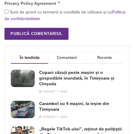
*
Privacy Policy Agreement
Sunt de acord cu termenii și condițiile de utilizare și cu
Politica
de confidențialitate
.
În tendințe
Comentarii
Recente
Copaci căzuți peste mașini și o
gospodărie inundată, în Timișoara și
Chișoda
AUGUST 7, 2026
Carambol cu 4 mașini, la ieșire din
Timișoara
AUGUST 7, 2026
„Regele TikTok-ului”, reţinut de poliţiştii