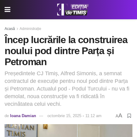
Acasă
Administrație
Încep lucrările la construirea
noului pod dintre Parța și
Petroman
Președintele CJ Timiș, Alfred Simonis, a semnat
contractul de execuție pentru noul pod dintre Parța
și Petroman. Actualul pod - Podul Turcului - nu va fi
demolat, noua construcție va fi ridicată în
vecinătatea celui vechi.
A
de
Ioana Damian
octombrie 15, 2025 ◦ 11:12 am
A