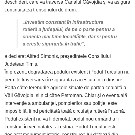
deschideri, care va traversa Canalul Găvojdia și va asigura
continuitatea tronsonului de drum.
„Investim constant în infrastructura
rutieră a județului, de pe o parte pentru a
conecta mai bine localitățile, dar și pentru
a crește siguranța în trafic”,
a declarat Alfred Simonis, președintele Consiliului
Județean Timiș.
În prezent, degradarea podului existent (Podul Turcului) nu
permite traversarea în siguranță a acestuia, nici dinspre
Parţa către terenurile agricole situate de partea cealaltă a
Văii Găvojdia, și nici către Petroman. Chiar și o eventuală
intervenţie a ambulanței, pompierilor sau poliţiei este
imposibilă, fiind periclitată toată circulaţia rutieră în zonă.
Podul existent nu va fi demolat, podul nou urmând a fi
construit în vecinătatea acestuia. Podul Turcului este
declarat monument istoric, construirea lui datează din