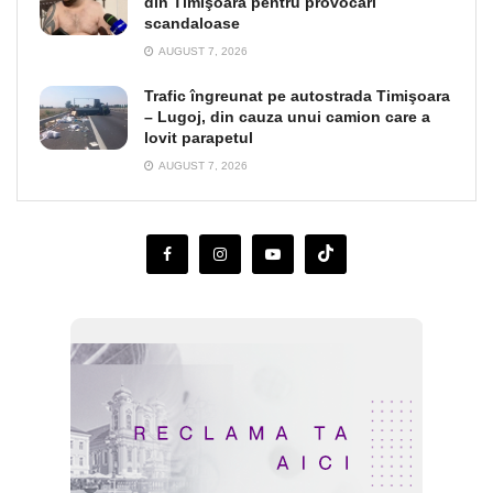
din Timişoara pentru provocări
scandaloase
AUGUST 7, 2026
Trafic îngreunat pe autostrada Timişoara
– Lugoj, din cauza unui camion care a
lovit parapetul
AUGUST 7, 2026