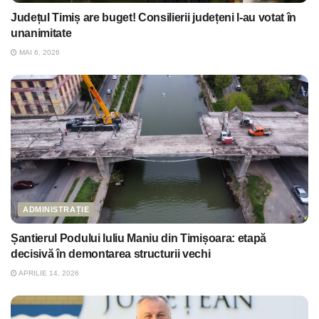
Județul Timiș are buget! Consilierii județeni l-au votat în
unanimitate
MAI 6, 2026
ADMINISTRAȚIE
Șantierul Podului Iuliu Maniu din Timișoara: etapă
decisivă în demontarea structurii vechi
APRILIE 14, 2026