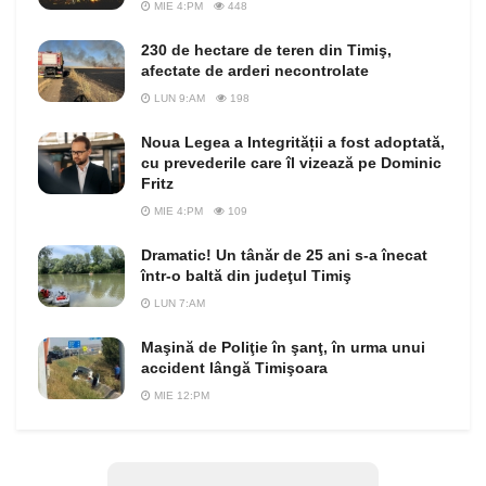
MIE 4:PM
448
230 de hectare de teren din Timiş,
afectate de arderi necontrolate
LUN 9:AM
198
Noua Legea a Integrității a fost adoptată,
cu prevederile care îl vizează pe Dominic
Fritz
MIE 4:PM
109
Dramatic! Un tânăr de 25 ani s-a înecat
într-o baltă din judeţul Timiş
LUN 7:AM
Maşină de Poliţie în şanţ, în urma unui
accident lângă Timişoara
MIE 12:PM