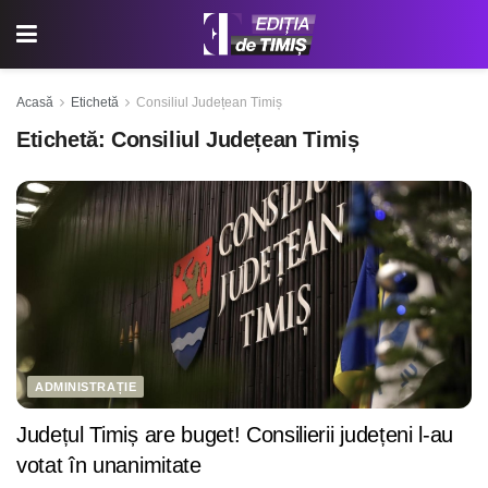
Acasă
Etichetă
Consiliul Județean Timiș
Etichetă:
Consiliul Județean Timiș
ADMINISTRAȚIE
Județul Timiș are buget! Consilierii județeni l-au
votat în unanimitate