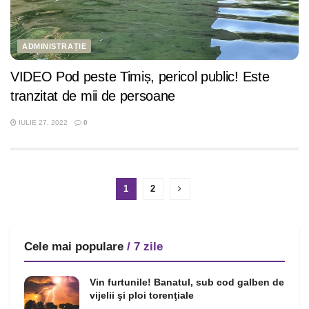
ADMINISTRAȚIE
VIDEO Pod peste Timiș, pericol public! Este
tranzitat de mii de persoane
IULIE 27, 2022
0
1
2
Cele mai populare
/ 7 zile
Vin furtunile! Banatul, sub cod galben de
vijelii şi ploi torenţiale