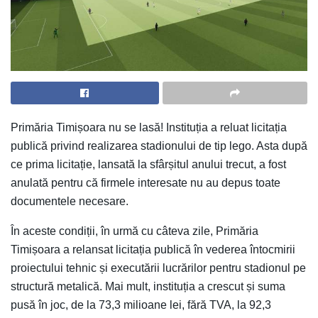
Primăria Timișoara nu se lasă! Instituția a reluat licitația
publică privind realizarea stadionului de tip lego. Asta după
ce prima licitație, lansată la sfârșitul anului trecut, a fost
anulată pentru că firmele interesate nu au depus toate
documentele necesare.
În aceste condiții, în urmă cu câteva zile, Primăria
Timișoara a relansat licitația publică în vederea întocmirii
proiectului tehnic și executării lucrărilor pentru stadionul pe
structură metalică. Mai mult, instituția a crescut și suma
pusă în joc, de la 73,3 milioane lei, fără TVA, la 92,3