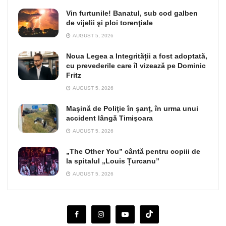
Vin furtunile! Banatul, sub cod galben
de vijelii şi ploi torenţiale
AUGUST 5, 2026
Noua Legea a Integrității a fost adoptată,
cu prevederile care îl vizează pe Dominic
Fritz
AUGUST 5, 2026
Maşină de Poliţie în şanţ, în urma unui
accident lângă Timişoara
AUGUST 5, 2026
„The Other You” cântă pentru copiii de
la spitalul „Louis Țurcanu”
AUGUST 5, 2026