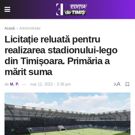
Acasă
Administrație
Licitație reluată pentru
realizarea stadionului-lego
din Timișoara. Primăria a
mărit suma
A
de
M. P.
mai 12, 2022 ◦ 3:38 pm
A