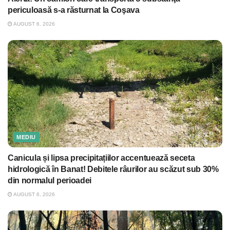
periculoasă s-a răsturnat la Coşava
AUGUST 6, 2026
MEDIU
Canicula și lipsa precipitațiilor accentuează seceta
hidrologică în Banat! Debitele râurilor au scăzut sub 30%
din normalul perioadei
AUGUST 6, 2026