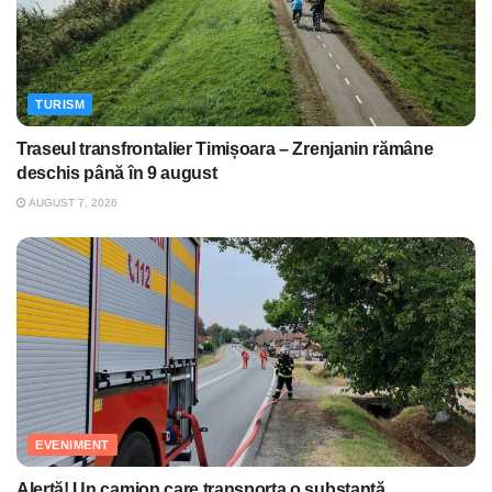
TURISM
Traseul transfrontalier Timișoara – Zrenjanin rămâne
deschis până în 9 august
AUGUST 7, 2026
EVENIMENT
Alertă! Un camion care transporta o substanţă