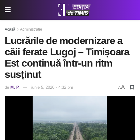
Acasă
Administrație
Lucrările de modernizare a
căii ferate Lugoj – Timișoara
Est continuă într-un ritm
susținut
A
de
M. P.
iunie 5, 2026 ◦ 4:32 pm
A