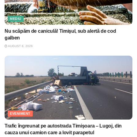
MEDIU
Nu scăpăm de caniculă! Timişul, sub alertă de cod
galben
AUGUST 8, 2026
EVENIMENT
Trafic îngreunat pe autostrada Timişoara – Lugoj, din
cauza unui camion care a lovit parapetul