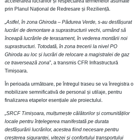
accelerarea lucrărilor și respectarea termenelor asumate
prin Planul Național de Redresare și Reziliență.
„Astfel, în zona Ghiroda – Pădurea Verde, s-au desfășurat
lucrări de demontare a suprastructurii vechi, urmând să
înceapă lucrările de terasament, în vederea montării noi
suprastructuri. Totodată, în zona trecerii la nivel PO
Ghiroda au loc și lucrări de relocare a magistralei de gaz
ce traversează zona
”, a transmis CFR Infrastructură
Timișoara.
În perioada următoare, pe întregul traseu se va înregistra o
mobilizare semnificativă de personal și utilaje, pentru
finalizarea etapelor esențiale ale proiectului.
„SRCF Timișoara, mulțumește călătorilor și comunităților
locale pentru înțelegerea manifestată pe durata
desfășurării lucrărilor, acestea fiind necesare pentru
creșterea siguranței, vitezei și confortului transportului