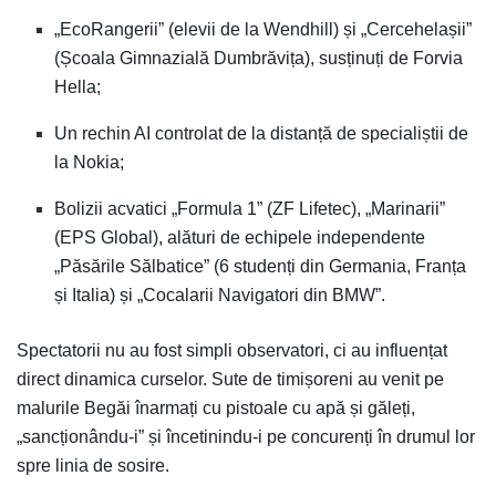
„EcoRangerii” (elevii de la Wendhill) și „Cercehelașii”
(Școala Gimnazială Dumbrăvița), susținuți de Forvia
Hella;
Un rechin AI controlat de la distanță de specialiștii de
la Nokia;
Bolizii acvatici „Formula 1” (ZF Lifetec), „Marinarii”
(EPS Global), alături de echipele independente
„Păsările Sălbatice” (6 studenți din Germania, Franța
și Italia) și „Cocalarii Navigatori din BMW”.
Spectatorii nu au fost simpli observatori, ci au influențat
direct dinamica curselor. Sute de timișoreni au venit pe
malurile Begăi înarmați cu pistoale cu apă și găleți,
„sancționându-i” și încetinindu-i pe concurenți în drumul lor
spre linia de sosire.