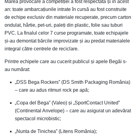
Marea provocare a competiției a fost respectată și în acest
an: toate ambarcațiunile intrate în cursă au fost construite
de echipe exclusiv din materiale recuperate, precum carton
ondulat, hârtie, pet-uri, paleți din plastic, folie sau tuburi
PVC. La finalul celor 7 curse programate, toate echipajele
și-au demontat bărcile improvizate și au predat materialele
integral către centrele de reciclare.
Printre echipele care au cucerit publicul și apele Begăi s-
au numărat:
„DSS Bega Rockers” (DS Smith Packaging România)
– care au adus ritmuri rock pe apă;
„Copa del Bega” (Valeo) și „SportContact United”
(Continental Anvelope) – care au asigurat un adevărat
spectacol microbistic;
„Nunta de Tinichea” (Litens România);