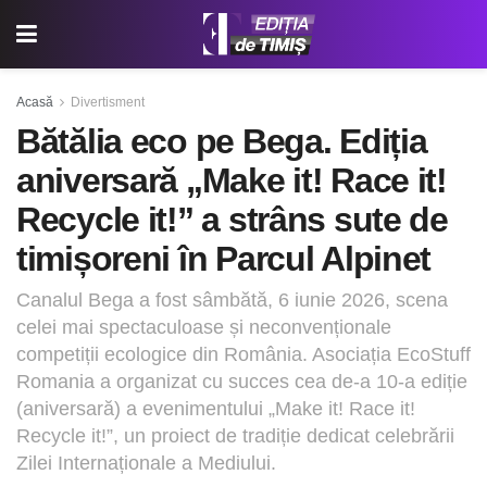
Acasă
Divertisment
Bătălia eco pe Bega. Ediția
aniversară „Make it! Race it!
Recycle it!” a strâns sute de
timișoreni în Parcul Alpinet
Canalul Bega a fost sâmbătă, 6 iunie 2026, scena
celei mai spectaculoase și neconvenționale
competiții ecologice din România. Asociația EcoStuff
Romania a organizat cu succes cea de-a 10-a ediție
(aniversară) a evenimentului „Make it! Race it!
Recycle it!”, un proiect de tradiție dedicat celebrării
Zilei Internaționale a Mediului.