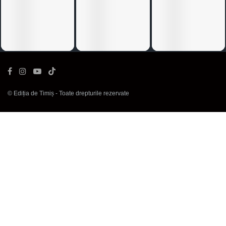
©
Ediția de Timiș
- Toate drepturile rezervate