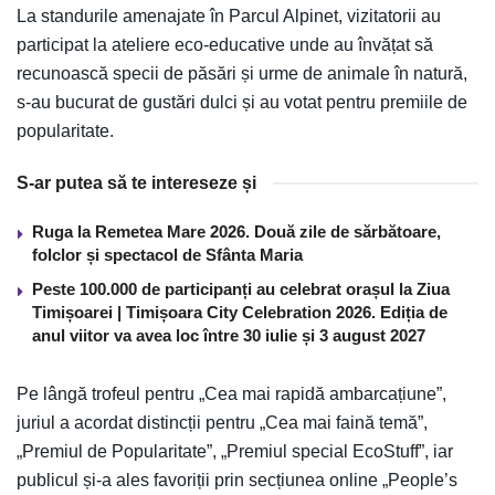
La standurile amenajate în Parcul Alpinet, vizitatorii au
participat la ateliere eco-educative unde au învățat să
recunoască specii de păsări și urme de animale în natură,
s-au bucurat de gustări dulci și au votat pentru premiile de
popularitate.
S-ar putea să te intereseze și
Ruga la Remetea Mare 2026. Două zile de sărbătoare,
folclor și spectacol de Sfânta Maria
Peste 100.000 de participanți au celebrat orașul la Ziua
Timișoarei | Timișoara City Celebration 2026. Ediția de
anul viitor va avea loc între 30 iulie și 3 august 2027
Pe lângă trofeul pentru „Cea mai rapidă ambarcațiune”,
juriul a acordat distincții pentru „Cea mai faină temă”,
„Premiul de Popularitate”, „Premiul special EcoStuff”, iar
publicul și-a ales favoriții prin secțiunea online „People’s