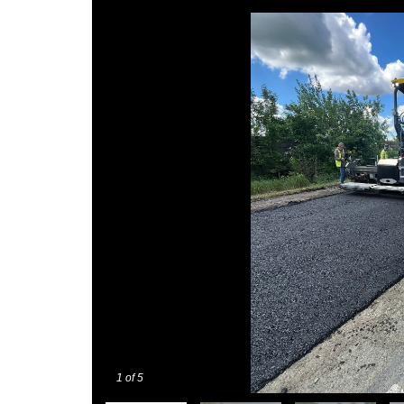
1
of 5