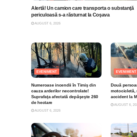
Alertă! Un camion care transporta o substanţă
periculoasă s-a răsturnat la Coşava
AUGUST 6, 2026
EVENIMENT
EVENIMENT
Numeroase incendii în Timiş din
Două persoan
cauza arderilor necontrolate!
motocicletă, 
Suprafaţa afectată depăşeşte 260
accident la 
de hectare
AUGUST 6, 20
AUGUST 6, 2026