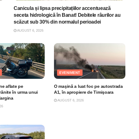
Canicula și lipsa precipitațiilor accentuează
seceta hidrologică în Banat! Debitele râurilor au
scăzut sub 30% din normalul perioadei
AUGUST 6, 2026
EVENIMENT
e aflate pe
O maşină a luat foc pe autostrada
rănite în urma unui
A1, în apropiere de Timişoara
Margina
AUGUST 6, 2026
26