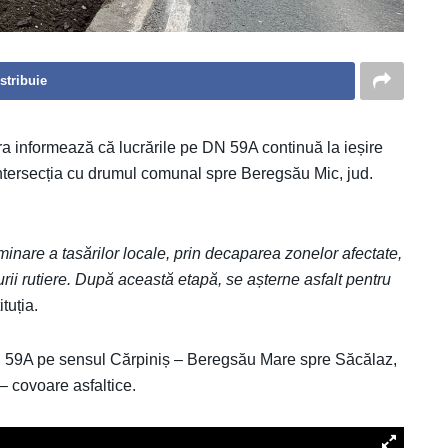
stribuie
a informează că lucrările pe DN 59A continuă la ieșire
intersecția cu drumul comunal spre Beregsău Mic, jud.
nare a tasărilor locale, prin decaparea zonelor afectate,
urii rutiere. După această etapă, se așterne asfalt pentru
ituția.
 DN 59A pe sensul Cărpiniș – Beregsău Mare spre Săcălaz,
 – covoare asfaltice.