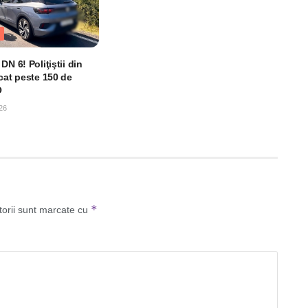
DN 6! Poliţiştii din
cat peste 150 de
O
26
*
torii sunt marcate cu