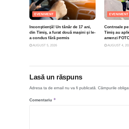
EVENIMENT
EVENIMENT
Inconştienţă! Un tânăr de 17 ani,
Controale pe 
din Timiş, a furat două maşini şi le-
Timiş au apli
a condus fără permis
amenzi FOT
AUGUST 5, 2026
AUGUST 4, 20
Lasă un răspuns
Adresa ta de email nu va fi publicată.
Câmpurile obliga
*
Comentariu