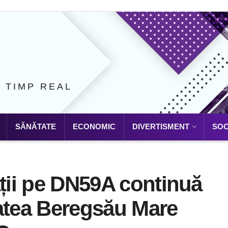
N TIMP REAL
SĂNĂTATE
ECONOMIC
DIVERTISMENT
SOC
ații pe DN59A continuă
itatea Beregsău Mare