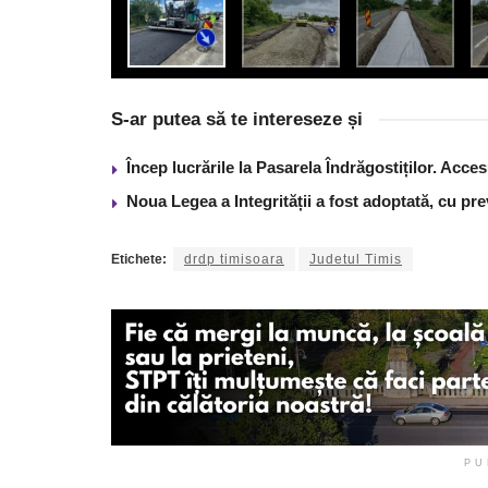
S-ar putea să te intereseze și
Încep lucrările la Pasarela Îndrăgostiților. Acces
Noua Legea a Integrității a fost adoptată, cu pre
Etichete:
drdp timisoara
Judetul Timis
PU