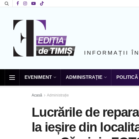
INFORMAȚII Î
EVENIMENT
ADMINISTRAȚIE
POLITICĂ
Acasă
Administrație
Lucrările de repar
la ieșire din local