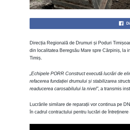
Di
Direcția Regională de Drumuri și Poduri Timișoar
din localitatea Beregsău Mare spre Cărpiniș, la 
Timiș.
„Echipele PORR Construct execută lucrări de elimi
refacerea fundației drumului și stabilizarea struct
readucerea carosabilului la nivel”
, a transmis inst
Lucrările similare de reparații vor continua pe
în cadrul contractului pentru lucrări de întreținere