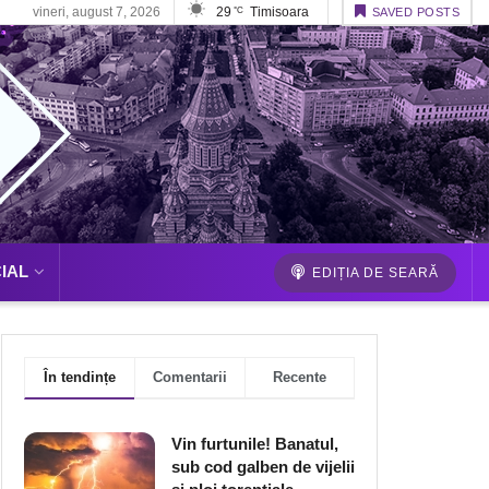
vineri, august 7, 2026
29
Timisoara
°C
SAVED POSTS
IAL
EDIȚIA DE SEARĂ
În tendințe
Comentarii
Recente
Vin furtunile! Banatul,
sub cod galben de vijelii