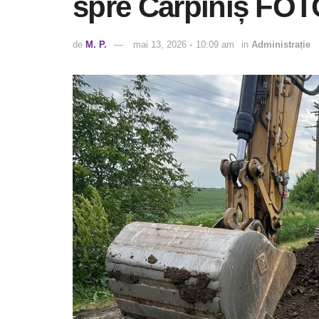
spre Cărpiniș FO
de
M. P.
mai 13, 2026 ◦ 10:09 am
in
Administrație