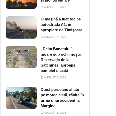
şi ploi torenţiale
AUGUST 5, 2026
O maşină a luat foc pe
autostrada A1, în
apropiere de Timişoara
AUGUST 6, 2026
„Delta Banatului”
moare sub ochii noștri.
Rezervația de la
Satchinez, aproape
complet uscată
AUGUST 6, 2026
Două persoane aflate
pe motocicletă, rănite în
urma unui accident la
Margina
AUGUST 6, 2026