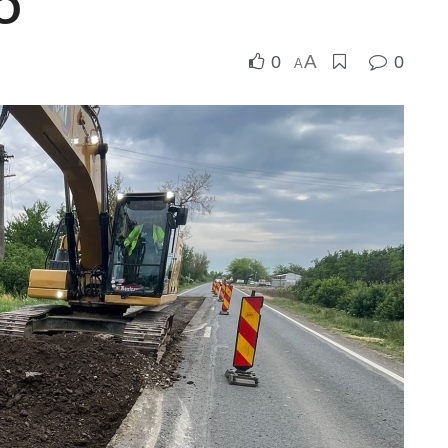
TO
A
0
0
A