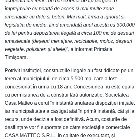
acoperită din lemn, un bar exterior de tip pergolă, o
împrejmuire cu poartă de acces și mai multe zone
amenajate cu dale și beton. Mai mult, firma a ignorat și
legislația de mediu, fiind amendată anul acesta cu 300.000
de lei pentru depozitarea ilegală a circa 100 mc de deșeuri
amestecate (deșeuri menajere, reciclabile, moloz, deșeuri
vegetale, polistiren și altele)
”, a informat Primăria
Timișoara.
Potrivit instituției, construcțiile ilegale au fost ridicate pe un
teren al municipiului, de circa 5.500 mp, care a fost
concesionat în urmă cu 18 ani. Concesiunea nu este egală
cu permisiunea de a construi fără autorizație. Societatea
Casa Matteo a cerut în instanță anularea dispoziției inițiale,
iar municipalitatea a câștigat atât în primă instanță, cât și la
recurs, unde decizia a fost definitivă. Acum, costurile de
desființare vor fi suportate de către societățile comerciale
CASA MATTEO S.R.L., în calitate de executant, și