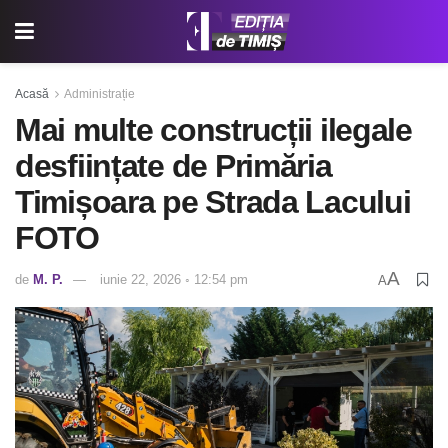
Acasă
Administrație
Mai multe construcții ilegale
desființate de Primăria
Timișoara pe Strada Lacului
FOTO
A
de
M. P.
iunie 22, 2026 ◦ 12:54 pm
A