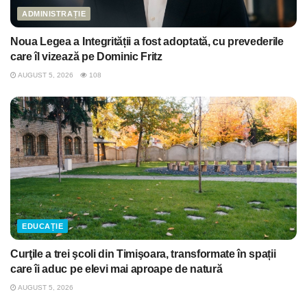
ADMINISTRAȚIE
Noua Legea a Integrității a fost adoptată, cu prevederile
care îl vizează pe Dominic Fritz
AUGUST 5, 2026
108
EDUCAȚIE
Curţile a trei şcoli din Timişoara, transformate în spații
care îi aduc pe elevi mai aproape de natură
AUGUST 5, 2026