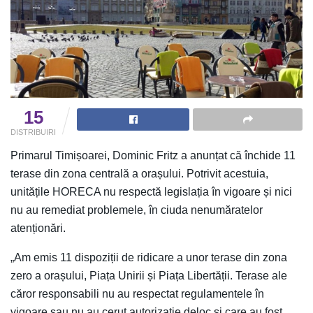
15
DISTRIBUIRI
Primarul Timișoarei, Dominic Fritz a anunțat că închide 11
terase din zona centrală a orașului. Potrivit acestuia,
unitățile HORECA nu respectă legislația în vigoare și nici
nu au remediat problemele, în ciuda nenumăratelor
atenționări.
„Am emis 11 dispoziții de ridicare a unor terase din zona
zero a orașului, Piața Unirii și Piața Libertății. Terase ale
căror responsabili nu au respectat regulamentele în
vigoare sau nu au cerut autorizație deloc și care au fost