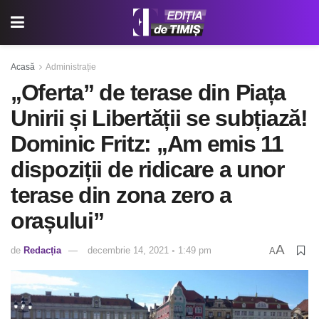
Acasă
Administrație
„Oferta” de terase din Piața
Unirii și Libertății se subțiază!
Dominic Fritz: „Am emis 11
dispoziții de ridicare a unor
terase din zona zero a
orașului”
A
de
Redacția
decembrie 14, 2021 ◦ 1:49 pm
A