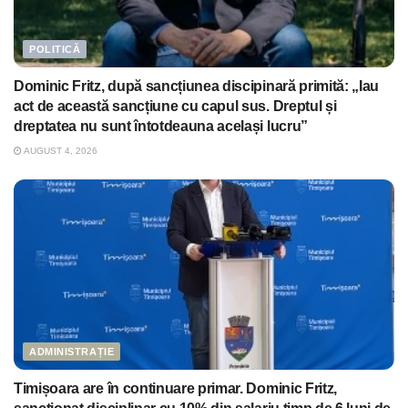
POLITICĂ
Dominic Fritz, după sancțiunea discipinară primită: „Iau
act de această sancțiune cu capul sus. Dreptul și
dreptatea nu sunt întotdeauna același lucru”
AUGUST 4, 2026
ADMINISTRAȚIE
Timișoara are în continuare primar. Dominic Fritz,