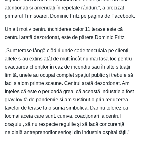
atenționați și amendați în repetate rânduri.”, a precizat
primarul Timișoarei, Dominic Fritz pe pagina de Facebook.
Un alt motiv pentru închiderea celor 11 terase este că
centrul arată dezordonat, este de părere Dominic Fritz:
„Sunt terase lângă clădiri unde cade tencuiala pe clienți,
altele s-au extins atât de mult încât nu mai lasă loc pentru
evacuarea clienților în caz de incendiu sau în alte situații
limită, unele au ocupat complet spațiul public și trebuie să
faci slalom printre scaune. Centrul arată dezordonat. Am
înțeles că este o perioadă grea, că această industrie a fost
grav lovită de pandemie și am susținut-o prin reducerea
taxelor de terase la o sumă simbolică. Dar nu tolerez ca
tocmai aceia care sunt, cumva, coacționari la centrul
orașului, să nu respecte regulile și să facă concurență
neloială antreprenorilor serioși din industria ospitalității.”