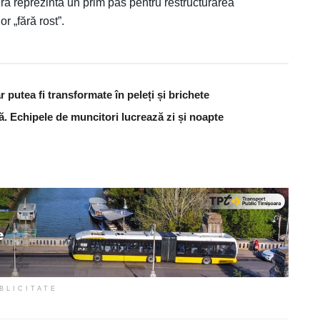
ă reprezintă un prim pas pentru restructurarea
r „fără rost”.
 putea fi transformate în peleți și brichete
ă. Echipele de muncitori lucrează zi și noapte
BLICITATE