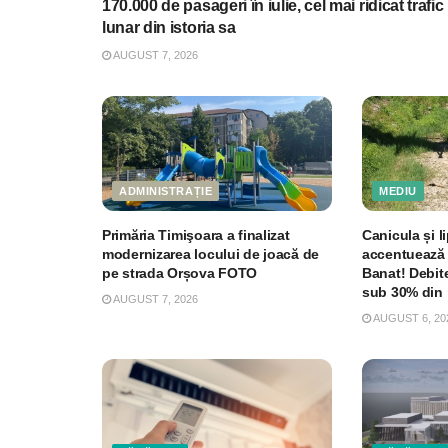
170.000 de pasageri în iulie, cel mai ridicat trafic
lunar din istoria sa
AUGUST 7, 2026
ADMINISTRAȚIE
MEDIU
Primăria Timişoara a finalizat
Canicula și li
modernizarea locului de joacă de
accentuează 
pe strada Orșova FOTO
Banat! Debite
sub 30% din 
AUGUST 7, 2026
AUGUST 6, 20