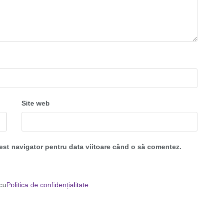
Site web
cest navigator pentru data viitoare când o să comentez.
 cu
Politica de confidențialitate
.