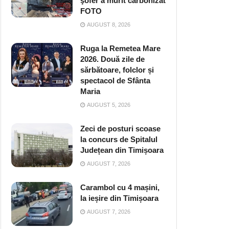
şofer a murit carbonizat
FOTO
AUGUST 8, 2026
Ruga la Remetea Mare
2026. Două zile de
sărbătoare, folclor și
spectacol de Sfânta
Maria
AUGUST 5, 2026
Zeci de posturi scoase
la concurs de Spitalul
Județean din Timișoara
AUGUST 7, 2026
Carambol cu 4 mașini,
la ieșire din Timișoara
AUGUST 7, 2026