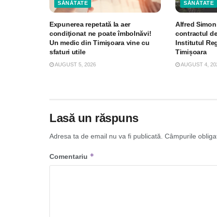
SĂNĂTATE
SĂNĂTATE
Expunerea repetată la aer
Alfred Simon
condiţionat ne poate îmbolnăvi!
contractul de
Un medic din Timişoara vine cu
Institutul R
sfaturi utile
Timișoara
AUGUST 5, 2026
AUGUST 4, 20
Lasă un răspuns
Adresa ta de email nu va fi publicată.
Câmpurile obliga
*
Comentariu