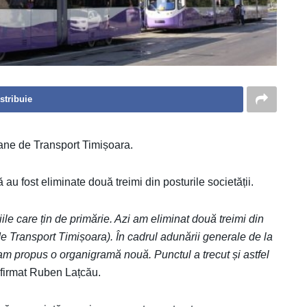
stribuie
tane de Transport Timișoara.
u fost eliminate două treimi din posturile societății.
ile care țin de primărie. Azi am eliminat două treimi din
e Transport Timișoara). În cadrul adunării generale de la
am propus o organigramă nouă. Punctul a trecut și astfel
afirmat Ruben Lațcău.