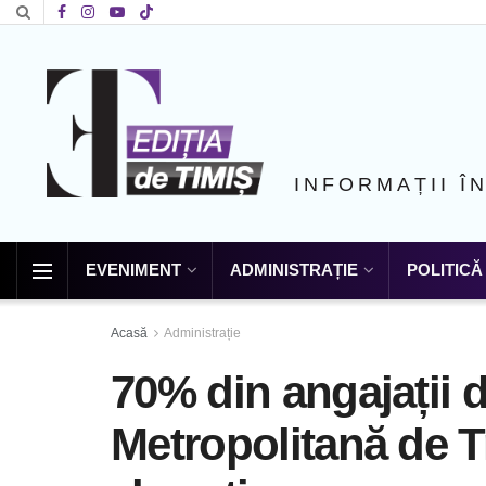
INFORMAȚII Î
EVENIMENT
ADMINISTRAȚIE
POLITICĂ
Acasă
Administrație
70% din angajații d
Metropolitană de T