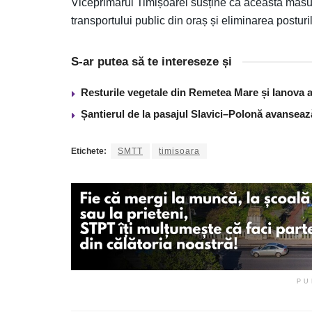
Viceprimarul Timișoarei susține că această măsur
transportului public din oraș și eliminarea posturilo
S-ar putea să te intereseze și
Resturile vegetale din Remetea Mare și Ianova ar
Șantierul de la pasajul Slavici–Polonă avanseaz
Etichete:
SMTT
timisoara
PU