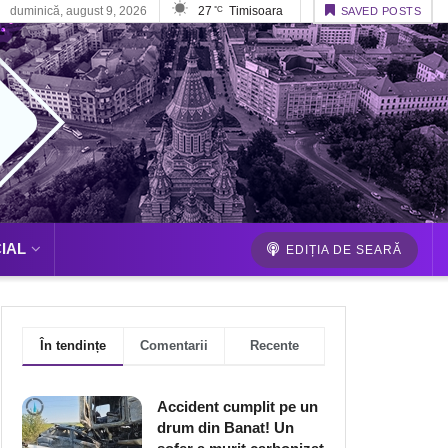
duminică, august 9, 2026
27
Timisoara
°C
SAVED POSTS
IAL
EDIȚIA DE SEARĂ
În tendințe
Comentarii
Recente
Accident cumplit pe un
drum din Banat! Un