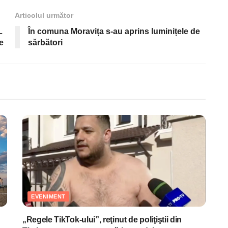
Articolul următor
L
În comuna Moravița s-au aprins luminițele de
e
sărbători
EVENIMENT
„Regele TikTok-ului”, reţinut de poliţiştii din