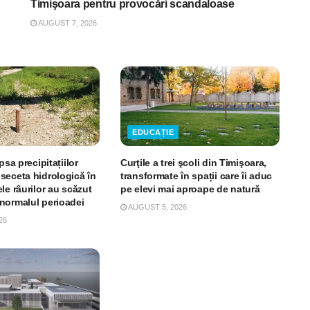
Timişoara pentru provocări scandaloase
AUGUST 7, 2026
EDUCAȚIE
psa precipitațiilor
Curţile a trei şcoli din Timişoara,
seceta hidrologică în
transformate în spații care îi aduc
le râurilor au scăzut
pe elevi mai aproape de natură
normalul perioadei
AUGUST 5, 2026
26