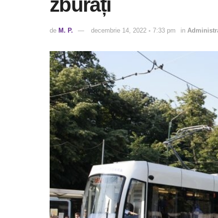
zburați
de
M. P.
decembrie 14, 2022 ◦ 7:33 pm
in
Administr