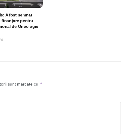
is: A fost semnat
 finanțare pentru
egional de Oncologie
26
*
torii sunt marcate cu