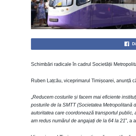
Di
Schimbări radicale în cadrul Societății Metropoli
Ruben Lațcău, viceprimarul Timișoarei, anunță că a
„
Reducem costurile și facem mai eficiente instituți
posturile de la SMTT (Societatea Metropolitană d
autoritatea care coordonează transportul public, 
am redus numărul de angajați de la 64 la 21
”, a 