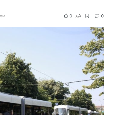
A
0
0
ație
A