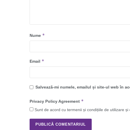
*
Nume
*
Email
Salvează-mi numele, emailul și site-ul web în a
*
Privacy Policy Agreement
Sunt de acord cu termenii și condițiile de utilizare și