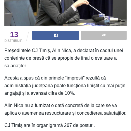
13
DISTRIBUIRI
Președintele CJ Timiș, Alin Nica, a declarat în cadrul unei
conferințe de presă că se apropie de final o evaluare a
salariaților.
Acesta a spus că din primele “impresii” rezultă că
administrația județeană poate funcționa liniștit cu mai puțini
angajați și a avansat cifra de 10%.
Alin Nica nu a furnizat o dată concretă de la care se va
aplica o asemenea restructurare și concedierea salariaților.
CJ Timiș are în organigramă 267 de posturi.