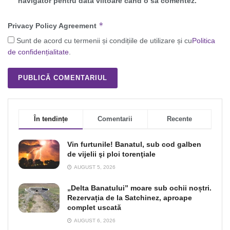
navigator pentru data viitoare când o să comentez.
*
Privacy Policy Agreement
Sunt de acord cu termenii și condițiile de utilizare și cu
Politica
de confidențialitate
.
În tendințe
Comentarii
Recente
Vin furtunile! Banatul, sub cod galben
de vijelii şi ploi torenţiale
AUGUST 5, 2026
„Delta Banatului” moare sub ochii noștri.
Rezervația de la Satchinez, aproape
complet uscată
AUGUST 6, 2026