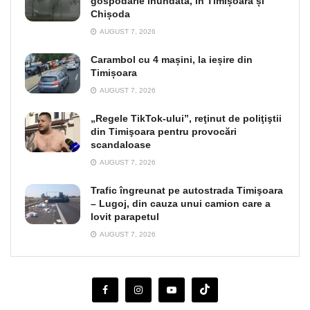
gospodărie inundată, în Timișoara și
Chișoda
AUGUST 7, 2026
Carambol cu 4 mașini, la ieșire din
Timișoara
AUGUST 7, 2026
„Regele TikTok-ului”, reţinut de poliţiştii
din Timişoara pentru provocări
scandaloase
AUGUST 7, 2026
Trafic îngreunat pe autostrada Timişoara
– Lugoj, din cauza unui camion care a
lovit parapetul
AUGUST 7, 2026