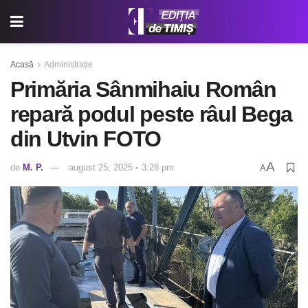
Acasă
Administrație
Primăria Sânmihaiu Român
repară podul peste râul Bega
din Utvin FOTO
A
de
M. P.
august 25, 2025 ◦ 3:28 pm
A