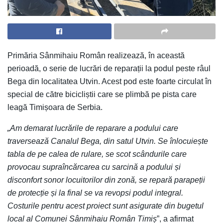
Primăria Sânmihaiu Român realizează, în această
perioadă, o serie de lucrări de reparații la podul peste râul
Bega din localitatea Utvin. Acest pod este foarte circulat în
special de către bicicliștii care se plimbă pe pista care
leagă Timișoara de Serbia.
„Am demarat lucrările de reparare a podului care
traversează Canalul Bega, din satul Utvin. Se înlocuiește
tabla de pe calea de rulare, se scot scândurile care
provocau supraîncărcarea cu sarcină a podului și
disconfort sonor locuitorilor din zonă, se repară parapeții
de protecție și la final se va revopsi podul integral.
Costurile pentru acest proiect sunt asigurate din bugetul
local al Comunei Sânmihaiu Român Timiș
”, a afirmat