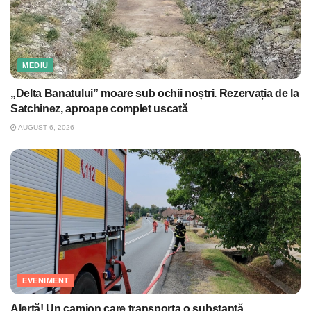
MEDIU
„Delta Banatului” moare sub ochii noștri. Rezervația de la
Satchinez, aproape complet uscată
AUGUST 6, 2026
EVENIMENT
Alertă! Un camion care transporta o substanţă