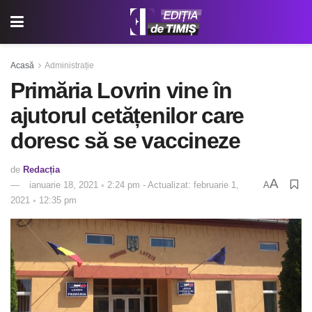
Acasă
Administrație
Primăria Lovrin vine în
ajutorul cetățenilor care
doresc să se vaccineze
de
Redacția
A
ianuarie 18, 2021 ◦ 2:24 pm - Actualizat: februarie 1,
A
2021 ◦ 12:35 pm