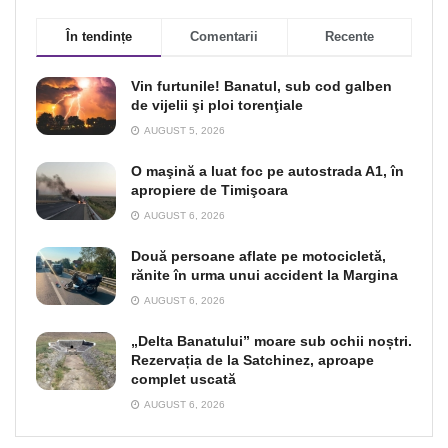
În tendințe
Comentarii
Recente
Vin furtunile! Banatul, sub cod galben
de vijelii şi ploi torenţiale
AUGUST 5, 2026
O maşină a luat foc pe autostrada A1, în
apropiere de Timişoara
AUGUST 6, 2026
Două persoane aflate pe motocicletă,
rănite în urma unui accident la Margina
AUGUST 6, 2026
„Delta Banatului” moare sub ochii noștri.
Rezervația de la Satchinez, aproape
complet uscată
AUGUST 6, 2026