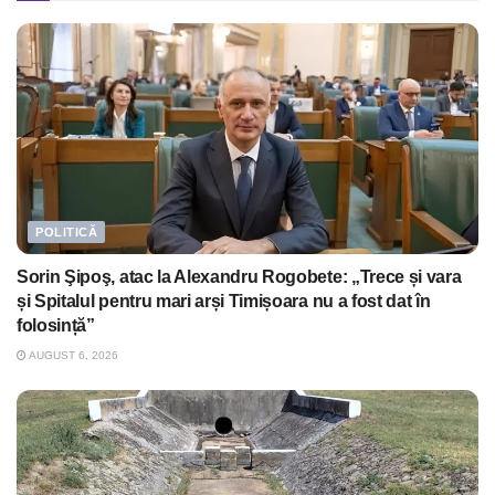
POLITICĂ
Sorin Şipoş, atac la Alexandru Rogobete: „Trece și vara
și Spitalul pentru mari arși Timișoara nu a fost dat în
folosință”
AUGUST 6, 2026