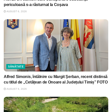
periculoasă s-a răsturnat la Coşava
AUGUST 6, 2026
SĂNĂTATE
Alfred Simonis, întâlnire cu Margit Şerban, recent distinsă
cu titlul de „Cetățean de Onoare al Județului Timiș” FOTO
AUGUST 6, 2026