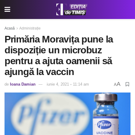
Acasă
Administrație
Primăria Moravița pune la
dispoziție un microbuz
pentru a ajuta oamenii să
ajungă la vaccin
A
de
Ioana Damian
iunie 4, 2021 ◦ 11:14 am
A