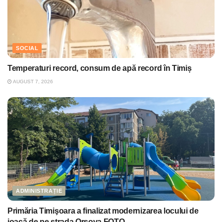
SOCIAL
Temperaturi record, consum de apă record în Timiș
AUGUST 7, 2026
ADMINISTRAȚIE
Primăria Timişoara a finalizat modernizarea locului de
joacă de pe strada Orșova FOTO