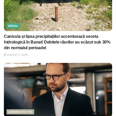
MEDIU
Canicula și lipsa precipitațiilor accentuează seceta
hidrologică în Banat! Debitele râurilor au scăzut sub 30%
din normalul perioadei
AUGUST 6, 2026
ADMINISTRAȚIE