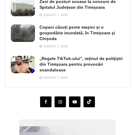
Zeci de posturi scoase la concurs de
Spitalul Județean din Timișoara
AUGUST 7, 2026
Copaci căzuți peste mașini și o
gospodărie inundată, în Timișoara și
Chișoda
AUGUST 7, 2026
„Regele TikTok-ului”, reţinut de poliţiştii
din Timişoara pentru provocări
scandaloase
AUGUST 7, 2026