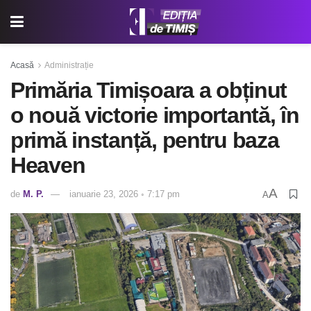
Acasă
Administrație
Primăria Timișoara a obținut
o nouă victorie importantă, în
primă instanță, pentru baza
Heaven
A
de
M. P.
ianuarie 23, 2026 ◦ 7:17 pm
A