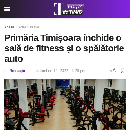
Acasă
Administrație
Primăria Timișoara închide o
sală de fitness și o spălătorie
auto
A
de
Redacția
octombrie 14, 2022 ◦ 3:26 pm
A