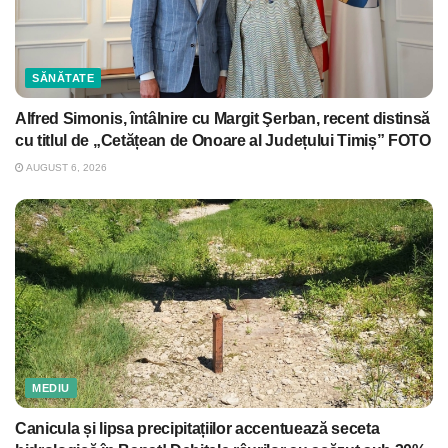
SĂNĂTATE
Alfred Simonis, întâlnire cu Margit Şerban, recent distinsă
cu titlul de „Cetățean de Onoare al Județului Timiș” FOTO
AUGUST 6, 2026
MEDIU
Canicula și lipsa precipitațiilor accentuează seceta