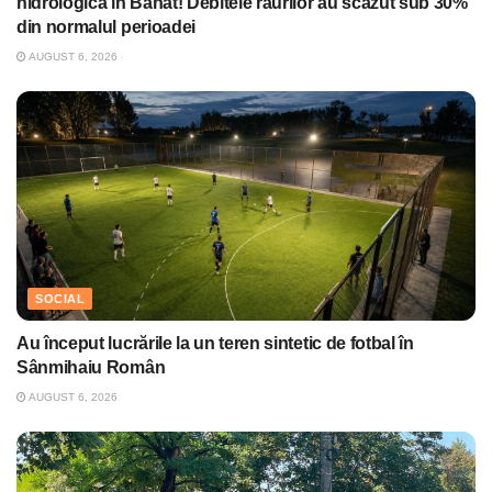
hidrologică în Banat! Debitele râurilor au scăzut sub 30%
din normalul perioadei
AUGUST 6, 2026
SOCIAL
Au început lucrările la un teren sintetic de fotbal în
Sânmihaiu Român
AUGUST 6, 2026