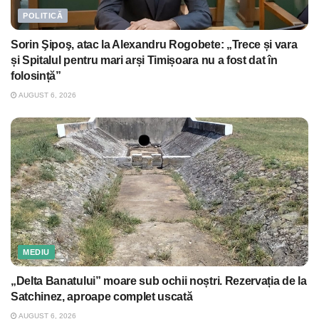
POLITICĂ
Sorin Şipoş, atac la Alexandru Rogobete: „Trece și vara
și Spitalul pentru mari arși Timișoara nu a fost dat în
folosință”
AUGUST 6, 2026
MEDIU
„Delta Banatului” moare sub ochii noștri. Rezervația de la
Satchinez, aproape complet uscată
AUGUST 6, 2026