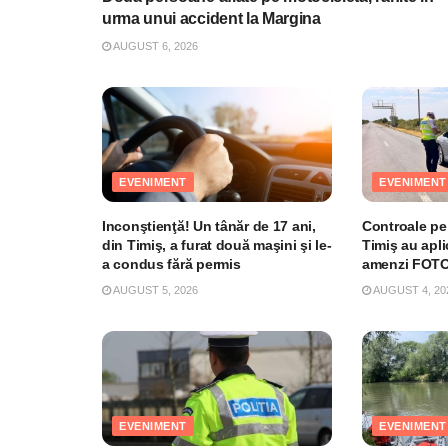
urma unui accident la Margina
AUGUST 6, 2026
EVENIMENT
EVENIMENT
Inconştienţă! Un tânăr de 17 ani,
Controale pe 
din Timiş, a furat două maşini şi le-
Timiş au apli
a condus fără permis
amenzi FOT
AUGUST 5, 2026
AUGUST 4, 20
EVENIMENT
EVENIMENT