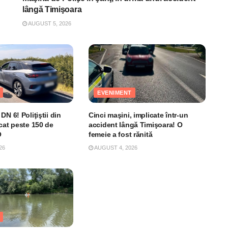
lângă Timişoara
AUGUST 5, 2026
EVENIMENT
DN 6! Poliţiştii din
Cinci maşini, implicate într-un
cat peste 150 de
accident lângă Timişoara! O
O
femeie a fost rănită
26
AUGUST 4, 2026