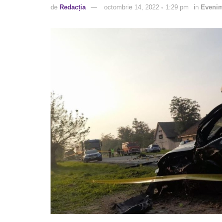
de
Redacția
octombrie 14, 2022 ◦ 1:29 pm
in
Eveni