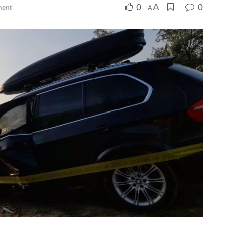
A
0
0
ment
A