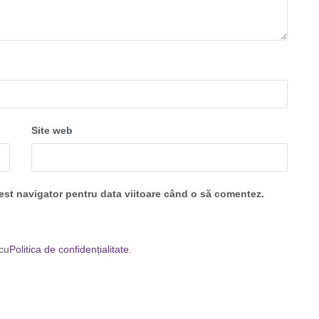
Site web
cest navigator pentru data viitoare când o să comentez.
 cu
Politica de confidențialitate
.