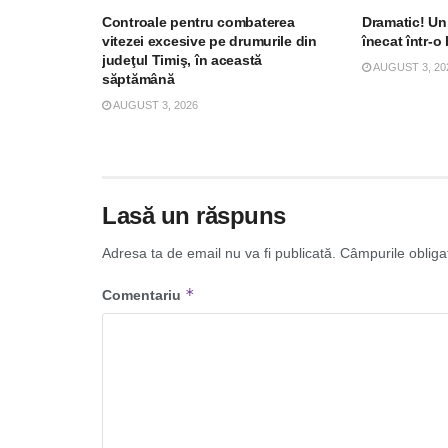
Controale pentru combaterea
Dramatic! Un 
vitezei excesive pe drumurile din
înecat într-o
judeţul Timiş, în această
AUGUST 3, 20
săptămână
AUGUST 3, 2026
Lasă un răspuns
Adresa ta de email nu va fi publicată.
Câmpurile obliga
*
Comentariu