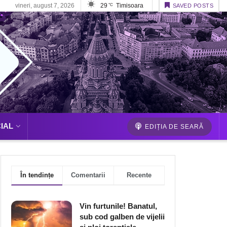
vineri, august 7, 2026
29
Timisoara
°C
SAVED POSTS
IAL
EDIȚIA DE SEARĂ
În tendințe
Comentarii
Recente
Vin furtunile! Banatul,
sub cod galben de vijelii