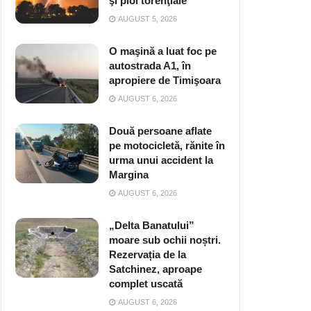
şi ploi torenţiale
AUGUST 5, 2026
O maşină a luat foc pe
autostrada A1, în
apropiere de Timişoara
AUGUST 6, 2026
Două persoane aflate
pe motocicletă, rănite în
urma unui accident la
Margina
AUGUST 6, 2026
„Delta Banatului”
moare sub ochii noștri.
Rezervația de la
Satchinez, aproape
complet uscată
AUGUST 6, 2026