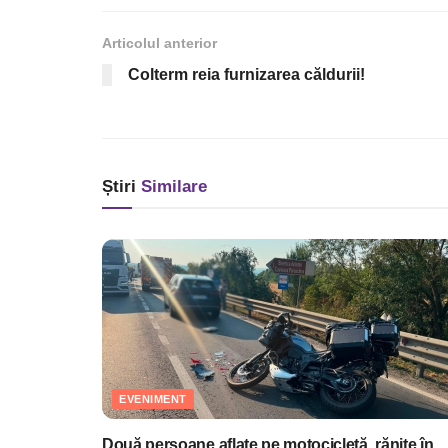
Articolul anterior
Colterm reia furnizarea căldurii!
Știri
Similare
EVENIMENT
Două persoane aflate pe motocicletă, rănite în