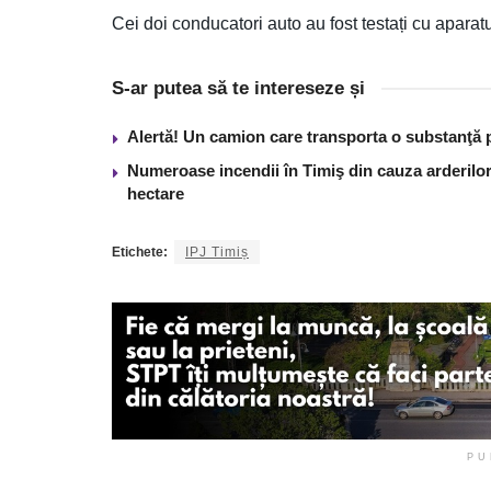
Cei doi conducatori auto au fost testați cu aparatu
S-ar putea să te intereseze și
Alertă! Un camion care transporta o substanţă 
Numeroase incendii în Timiş din cauza arderilor
hectare
Etichete:
IPJ Timiș
PU