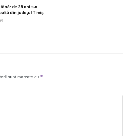
tânăr de 25 ani s-a
 baltă din judeţul Timiş
26
*
torii sunt marcate cu