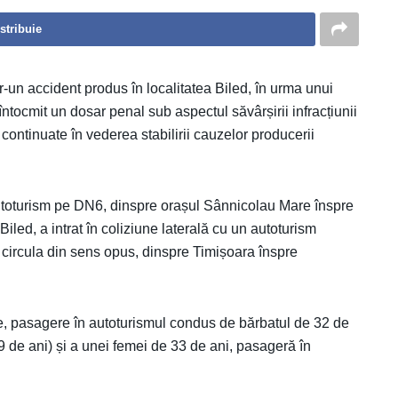
stribuie
r-un accident produs în localitatea Biled, în urma unui
 întocmit un dosar penal sub aspectul săvârșirii infracțiunii
 continuate în vederea stabilirii cauzelor producerii
autoturism pe DN6, dinspre orașul Sânnicolau Mare înspre
 Biled, a intrat în coliziune laterală cu un autoturism
 circula din sens opus, dinspre Timișoara înspre
ne, pasagere în autoturismul condus de bărbatul de 32 de
59 de ani) și a unei femei de 33 de ani, pasageră în