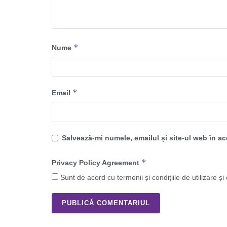
*
Nume
*
Email
Salvează-mi numele, emailul și site-ul web în a
*
Privacy Policy Agreement
Sunt de acord cu termenii și condițiile de utilizare și