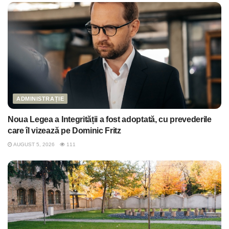
ADMINISTRAȚIE
Noua Legea a Integrității a fost adoptată, cu prevederile
care îl vizează pe Dominic Fritz
AUGUST 5, 2026
111