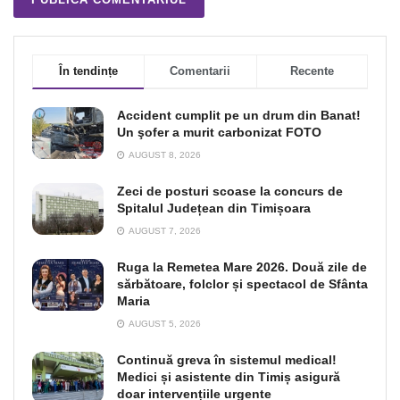
În tendințe
Comentarii
Recente
Accident cumplit pe un drum din Banat!
Un şofer a murit carbonizat FOTO
AUGUST 8, 2026
Zeci de posturi scoase la concurs de
Spitalul Județean din Timișoara
AUGUST 7, 2026
Ruga la Remetea Mare 2026. Două zile de
sărbătoare, folclor și spectacol de Sfânta
Maria
AUGUST 5, 2026
Continuă greva în sistemul medical!
Medici și asistente din Timiș asigură
doar intervențiile urgente