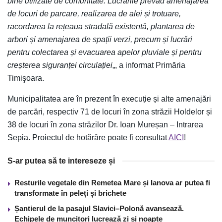
bine utilizate de comunitate. Lucrările prevăd amenajarea
de locuri de parcare, realizarea de alei și trotuare,
racordarea la rețeaua stradală existentă, plantarea de
arbori și amenajarea de spații verzi, precum și lucrări
pentru colectarea și evacuarea apelor pluviale și pentru
creșterea siguranței circulației
„, a informat Primăria
Timişoara.
Municipalitatea are în prezent în execuție și alte amenajări
de parcări, respectiv 71 de locuri în zona străzii Holdelor și
38 de locuri în zona străzilor Dr. Ioan Mureșan – Intrarea
Sepia. Proiectul de hotărâre poate fi consultat
AICI
!
S-ar putea să te intereseze și
Resturile vegetale din Remetea Mare și Ianova ar putea fi
transformate în peleți și brichete
Șantierul de la pasajul Slavici–Polonă avansează.
Echipele de muncitori lucrează zi și noapte