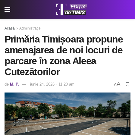
Acasă
Administrație
Primăria Timișoara propune
amenajarea de noi locuri de
parcare în zona Aleea
Cutezătorilor
A
de
M. P.
iunie 24, 2026 ◦ 11:20 am
A