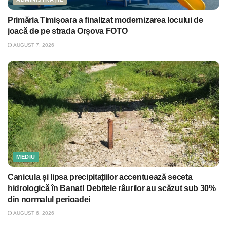
Primăria Timişoara a finalizat modernizarea locului de
joacă de pe strada Orșova FOTO
AUGUST 7, 2026
MEDIU
Canicula și lipsa precipitațiilor accentuează seceta
hidrologică în Banat! Debitele râurilor au scăzut sub 30%
din normalul perioadei
AUGUST 6, 2026