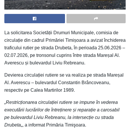
La solicitarea Societății Drumuri Municipale, comisia de
circulație din cadrul Primăriei Timișoara a avizat închiderea
traficului rutier pe strada Drubeta, în perioada 25.06.2026 –
02.07.2026, pe tronsonul cuprins între strada Mareșal Al.
Averescu și bulevardul Liviu Rebreanu.
Devierea circulației rutiere se va realiza pe strada Mareșal
Al. Averescu – bulevardul Constantin Brâncoveanu,
respectiv pe Calea Martirilor 1989.
„Restricționarea circulației rutiere se impune în vederea
executării lucrărilor de întreținere și reparație a carosabil
pe bulevardul Liviu Rebreanu, la intersecție cu strada
Drubeta
„, a informat Primăria Timişoara.