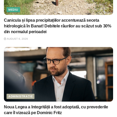
MEDIU
Canicula și lipsa precipitațiilor accentuează seceta
hidrologică în Banat! Debitele râurilor au scăzut sub 30%
din normalul perioadei
AUGUST 6, 2026
ADMINISTRAȚIE
Noua Legea a Integrității a fost adoptată, cu prevederile
care îl vizează pe Dominic Fritz