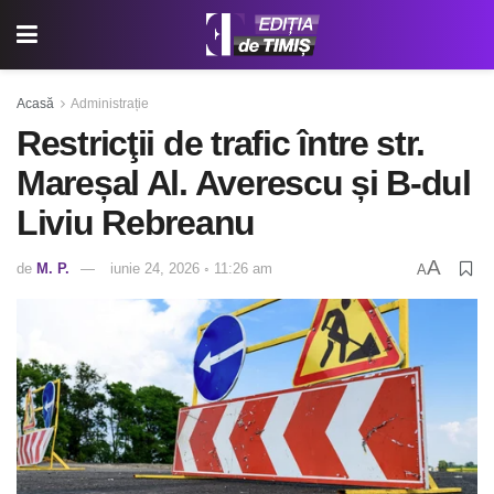
Acasă
Administrație
Restricţii de trafic între str.
Mareșal Al. Averescu și B-dul
Liviu Rebreanu
A
de
M. P.
iunie 24, 2026 ◦ 11:26 am
A