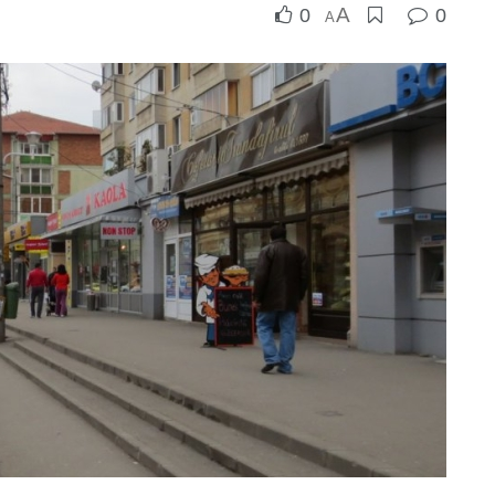
A
0
0
A