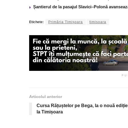
Șantierul de la pasajul Slavici–Polonă avanseaz
Etichete:
Primăria Timișoara
timisoara
PU
Articolul anterior
Cursa Rățuștelor pe Bega, la o nouă ediție
la Timișoara