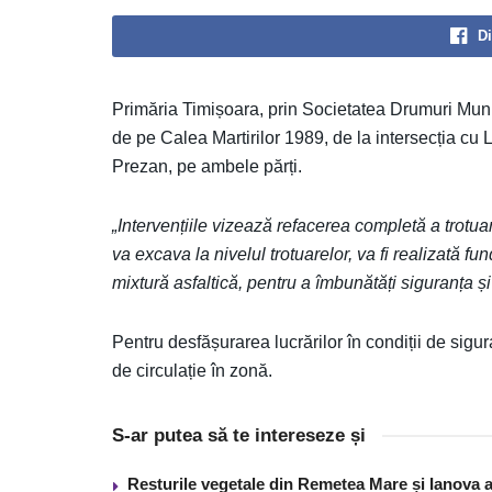
Di
Primăria Timișoara, prin Societatea Drumuri Munic
de pe Calea Martirilor 1989, de la intersecția c
Prezan, pe ambele părți.
„Intervențiile vizează refacerea completă a trotuare
va excava la nivelul trotuarelor, va fi realizată fun
mixtură asfaltică, pentru a îmbunătăți siguranța și
Pentru desfășurarea lucrărilor în condiții de siguran
de circulație în zonă.
S-ar putea să te intereseze și
Resturile vegetale din Remetea Mare și Ianova ar