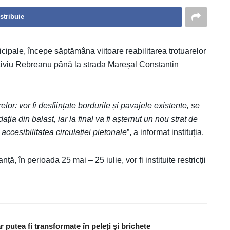
stribuie
ipale, începe săptămâna viitoare reabilitarea trotuarelor
u Liviu Rebreanu până la strada Mareșal Constantin
lor: vor fi desființate bordurile și pavajele existente, se
dația din balast, iar la final va fi așternut un nou strat de
 accesibilitatea circulației pietonale
”, a informat instituția.
ță, în perioada 25 mai – 25 iulie, vor fi instituite restricții
 putea fi transformate în peleți și brichete