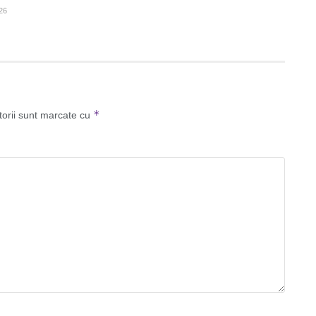
26
*
torii sunt marcate cu