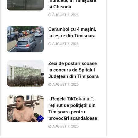
inundată, în Timișoara
și Chișoda
AUGUST 7, 2026
Carambol cu 4 mașini,
la ieșire din Timișoara
AUGUST 7, 2026
Zeci de posturi scoase
la concurs de Spitalul
Județean din Timișoara
AUGUST 7, 2026
„Regele TikTok-ului”,
reţinut de poliţiştii din
Timişoara pentru
provocări scandaloase
AUGUST 7, 2026