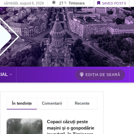
sâmbătă, august 8, 2026
27
Timisoara
°C
SAVED POSTS
IAL
EDIȚIA DE SEARĂ
În tendințe
Comentarii
Recente
Copaci căzuți peste
mașini și o gospodărie