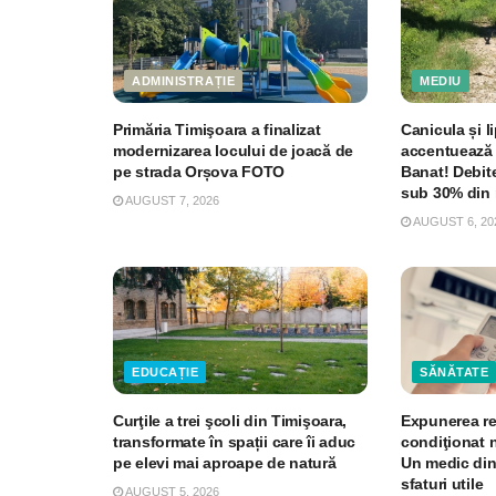
ADMINISTRAȚIE
MEDIU
Primăria Timişoara a finalizat
Canicula și li
modernizarea locului de joacă de
accentuează 
pe strada Orșova FOTO
Banat! Debite
sub 30% din 
AUGUST 7, 2026
AUGUST 6, 20
EDUCAȚIE
SĂNĂTATE
Curţile a trei şcoli din Timişoara,
Expunerea re
transformate în spații care îi aduc
condiţionat 
pe elevi mai aproape de natură
Un medic din
sfaturi utile
AUGUST 5, 2026