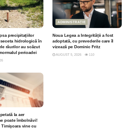
ADMINISTRAȚIE
psa precipitațiilor
Noua Legea a Integrității a fost
seceta hidrologică în
adoptată, cu prevederile care îl
le râurilor au scăzut
vizează pe Dominic Fritz
normalul perioadei
AUGUST 5, 2026
110
26
petată la aer
ne poate îmbolnăvi!
 Timişoara vine cu