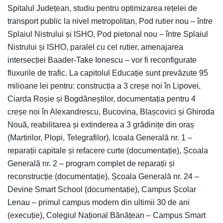
Spitalul Județean, studiu pentru optimizarea rețelei de
transport public la nivel metropolitan, Pod rutier nou – între
Splaiul Nistrului și ISHO, Pod pietonal nou – între Splaiul
Nistrului și ISHO, paralel cu cel rutier, amenajarea
intersecției Baader-Take Ionescu – vor fi reconfigurate
fluxurile de trafic. La capitolul Educație sunt prevăzute 95
milioane lei pentru: construcția a 3 creșe noi în Lipovei,
Ciarda Roșie și Bogdăneștilor, documentația pentru 4
creșe noi în Alexandrescu, Bucovina, Blașcovici și Ghiroda
Nouă, reabilitarea și extinderea a 3 grădinițe din oraș
(Martirilor, Plopi, Telegrafilor), lcoala Generală nr. 1 –
reparații capitale și refacere curte (documentație), Școala
Generală nr. 2 – program complet de reparații și
reconstrucție (documentație), Școala Generală nr. 24 –
Devine Smart School (documentație), Campus Școlar
Lenau – primul campus modern din ultimii 30 de ani
(execuție), Colegiul Național Bănățean – Campus Smart