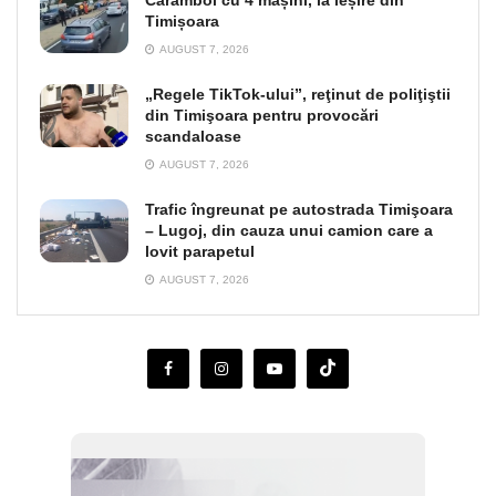
Timișoara
AUGUST 7, 2026
„Regele TikTok-ului”, reţinut de poliţiştii
din Timişoara pentru provocări
scandaloase
AUGUST 7, 2026
Trafic îngreunat pe autostrada Timişoara
– Lugoj, din cauza unui camion care a
lovit parapetul
AUGUST 7, 2026