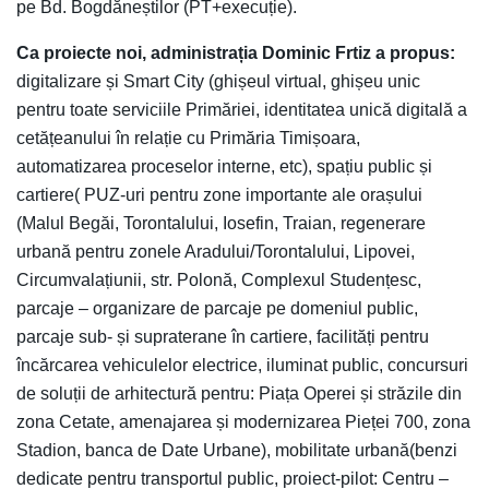
pe Bd. Bogdăneștilor (PT+execuție).
Ca proiecte noi, administrația Dominic Frtiz a propus:
digitalizare și Smart City (ghișeul virtual, ghișeu unic
pentru toate serviciile Primăriei, identitatea unică digitală a
cetățeanului în relație cu Primăria Timișoara,
automatizarea proceselor interne, etc), spațiu public și
cartiere( PUZ-uri pentru zone importante ale orașului
(Malul Begăi, Torontalului, Iosefin, Traian, regenerare
urbană pentru zonele Aradului/Torontalului, Lipovei,
Circumvalațiunii, str. Polonă, Complexul Studențesc,
parcaje – organizare de parcaje pe domeniul public,
parcaje sub- și supraterane în cartiere, facilități pentru
încărcarea vehiculelor electrice, iluminat public, concursuri
de soluții de arhitectură pentru: Piața Operei și străzile din
zona Cetate, amenajarea și modernizarea Pieței 700, zona
Stadion, banca de Date Urbane), mobilitate urbană(benzi
dedicate pentru transportul public, proiect-pilot: Centru –