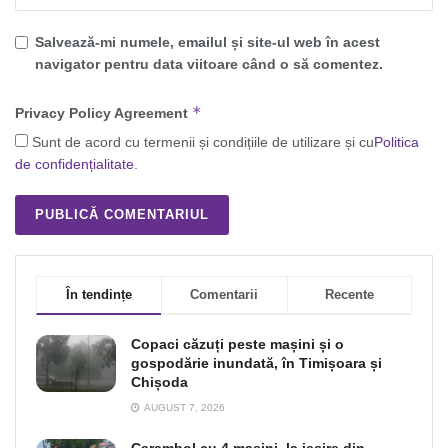
Salvează-mi numele, emailul și site-ul web în acest
navigator pentru data viitoare când o să comentez.
*
Privacy Policy Agreement
Sunt de acord cu termenii și condițiile de utilizare și cu
Politica
de confidențialitate
.
În tendințe
Comentarii
Recente
Copaci căzuți peste mașini și o
gospodărie inundată, în Timișoara și
Chișoda
AUGUST 7, 2026
Carambol cu 4 mașini, la ieșire din