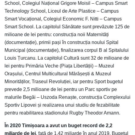
School, Colegiul Național Grigore Moisil – Campus Smart
Technology School, Liceul de Arte Plastice – Campus
Smart Vocațional, Colegiul Economic F. Nitti – Campus
Smart School. La capitolul Sănătate sunt prevăzute 125 de
milioane de lei pentru: construcția noii Maternități
(documentație), primii pași în construcția noului Spital
Municipal (documentație), finalizarea corpul B al Spitalului
Louis Țurcanu. La capitolul Cultură sunt 32 de milioane de
lei pentru Primăria Veche (Piața Libertății) – Muzeul
Orașului, Centrul Multicultural Mărășești & Muzeul
Minorităților, Traseul Revoluției, iar pentru Sport bugetul
prevede 2,5 milioane de lei pentru un Parc sportiv pe
malurile Begăi – Uszoda Renaște, construcția Complexului
Sportiv Lipovei și realizarea unui studiu de fezabilitate
pentru reabilitarea stadionului Rugby Theodor Amann.
În 2020 Timișoara a avut un buget record de 2,2
miliarde de lei
, față de 1,42 miliarde în anul 2019. Bugetul