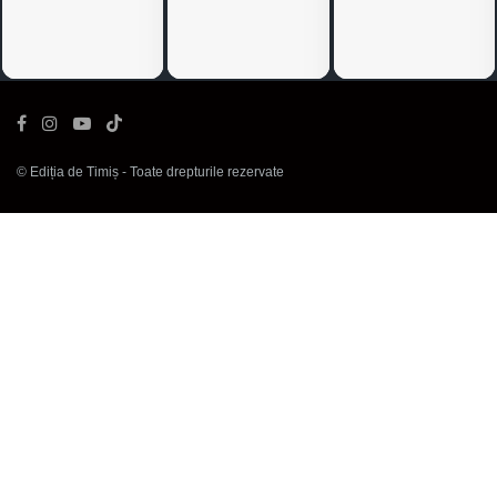
©
Ediția de Timiș
- Toate drepturile rezervate