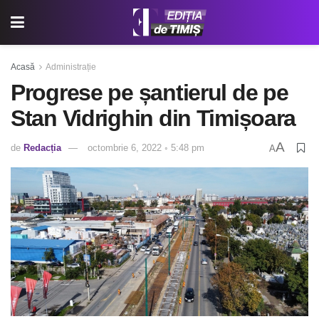
Acasă
Administrație
Progrese pe șantierul de pe
Stan Vidrighin din Timișoara
A
de
Redacția
octombrie 6, 2022 ◦ 5:48 pm
A