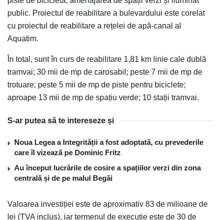
piste de bicicletă, amenajarea de spații verzi și iluminat
public. Proiectul de reabilitare a bulevardului este corelat
cu proiectul de reabilitare a rețelei de apă-canal al
Aquatim.
În total, sunt în curs de reabilitare 1,81 km linie cale dublă
tramvai; 30 mii de mp de carosabil; peste 7 mii de mp de
trotuare; peste 5 mii de mp de piste pentru biciclete;
aproape 13 mii de mp de spațiu verde; 10 stații tramvai.
S-ar putea să te intereseze și
Noua Legea a Integrității a fost adoptată, cu prevederile
care îl vizează pe Dominic Fritz
Au început lucrările de cosire a spațiilor verzi din zona
centrală și de pe malul Begăi
Valoarea investiției este de aproximativ 83 de milioane de
lei (TVA inclus), iar termenul de execuție este de 30 de