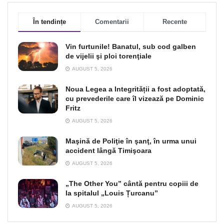
În tendințe
Comentarii
Recente
Vin furtunile! Banatul, sub cod galben
de vijelii şi ploi torenţiale
AUGUST 5, 2026
Noua Legea a Integrității a fost adoptată,
cu prevederile care îl vizează pe Dominic
Fritz
AUGUST 5, 2026
Maşină de Poliţie în şanţ, în urma unui
accident lângă Timişoara
AUGUST 5, 2026
„The Other You” cântă pentru copiii de
la spitalul „Louis Țurcanu”
AUGUST 5, 2026