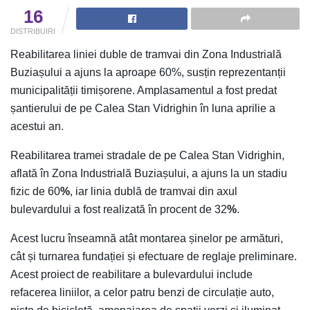
16
DISTRIBUIRI
Reabilitarea liniei duble de tramvai din Zona Industrială
Buziașului a ajuns la aproape 60%, susțin reprezentanții
municipalității timișorene. Amplasamentul a fost predat
șantierului de pe Calea Stan Vidrighin în luna aprilie a
acestui an.
Reabilitarea tramei stradale de pe Calea Stan Vidrighin,
aflată în Zona Industrială Buziașului, a ajuns la un stadiu
fizic de 60
%
, iar linia dublă de tramvai din axul
bulevardului a fost realizată în procent de 32
%
.
Acest lucru înseamnă atât montarea șinelor pe armături,
cât și turnarea fundației și efectuare de reglaje preliminare.
Acest proiect de reabilitare a bulevardului include
refacerea liniilor, a celor patru benzi de circulație auto,