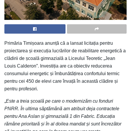
Primăria Timișoara anunță că a lansat licitația pentru
proiectarea și execuția lucrărilor de reabilitare energetică a
clădirii de școală gimnazială a Liceului Teoretic „Jean
Louis Calderon”. Investiția are ca obiectiv reducerea
consumului energetic și îmbunătățirea confortului termic
pentru cei 450 de elevi care învață în această clădire și
pentru profesori.
„
Este a treia școală pe care o modernizăm cu fonduri
PNRR. În ultima săptămână am atribuit deja contractele
pentru Ana Aslan și gimnazială 1 din Fabric. Educația
rămâne prioritară și în al doilea mandat și sunt încrezător