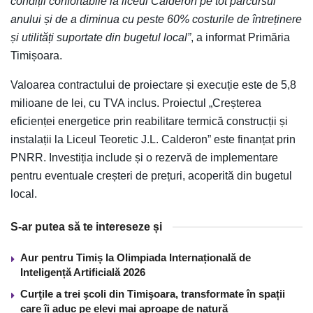
condiții confortabile la liceul Calderon pe tot parcursul
anului și de a diminua cu peste 60% costurile de întreținere
și utilități suportate din bugetul local”
, a informat Primăria
Timișoara.
Valoarea contractului de proiectare și execuție este de 5,8
milioane de lei, cu TVA inclus. Proiectul „Creșterea
eficienței energetice prin reabilitare termică construcții și
instalații la Liceul Teoretic J.L. Calderon” este finanțat prin
PNRR. Investiția include și o rezervă de implementare
pentru eventuale creșteri de prețuri, acoperită din bugetul
local.
S-ar putea să te intereseze și
Aur pentru Timiș la Olimpiada Internațională de
Inteligență Artificială 2026
Curţile a trei şcoli din Timişoara, transformate în spații
care îi aduc pe elevi mai aproape de natură