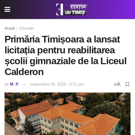
Acasă
Educație
Primăria Timișoara a lansat
licitația pentru reabilitarea
școlii gimnaziale de la Liceul
Calderon
A
de
M. P.
septembrie 26, 2024 ◦ 5:21 pm
A