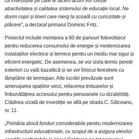
că investițiile pe care le facem acum vor crește
atractivitatea și calitatea sistemului de educație local. Ne
dorim copii și tineri care merg la școală cu curiozitate și
plăcere
”, a declarat primarul Dominic Fritz.
Proiectul include montarea a 60 de panouri fotovoltaice
pentru reducerea consumului de energie și modernizarea
instalațiilor electrice și termice pentru un mediu mai sigur și
eficient energetic. De asemenea, se vor izola termic pereții
exteriori cu vată bazaltică și se vor înlocui ferestrele cu
tâmplărie de termopan. Alte lucrări prevăzute sunt
amenajarea spațiilor verzi, refacerea trotuarelor și
îmbunătățirea accesului pentru persoanele cu dizabilități.
Clădirea vizată de investiție se află pe strada C. Sălceanu,
nr. 11.
„
Primăria alocă fonduri considerabile pentru modernizarea
infrastructurii educaționale, cu scopul de a asigura elevilor