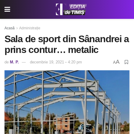
Acasă
Administrație
Sala de sport din Sânandrei a
prins contur… metalic
A
de
M. P.
decembrie 19, 2021 ◦ 4:20 pm
A