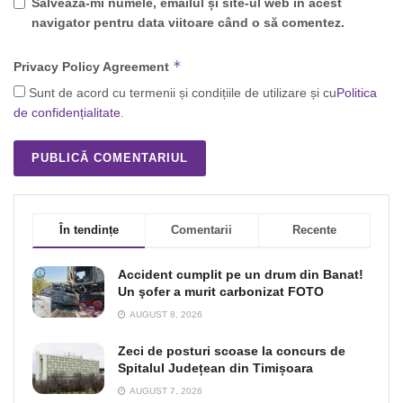
Salvează-mi numele, emailul și site-ul web în acest
navigator pentru data viitoare când o să comentez.
*
Privacy Policy Agreement
Sunt de acord cu termenii și condițiile de utilizare și cu
Politica
de confidențialitate
.
În tendințe
Comentarii
Recente
Accident cumplit pe un drum din Banat!
Un şofer a murit carbonizat FOTO
AUGUST 8, 2026
Zeci de posturi scoase la concurs de
Spitalul Județean din Timișoara
AUGUST 7, 2026