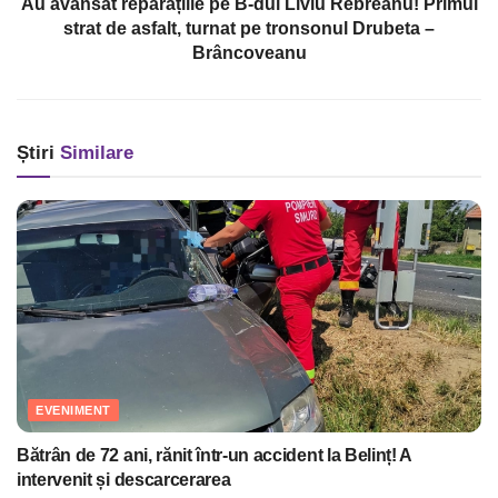
Au avansat reparațiile pe B-dul Liviu Rebreanu! Primul
strat de asfalt, turnat pe tronsonul Drubeta –
Brâncoveanu
Știri
Similare
EVENIMENT
Bătrân de 72 ani, rănit într-un accident la Belinț! A
intervenit și descarcerarea