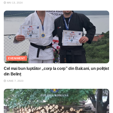
MAI 13, 2024
EVENIMENT
Cel mai bun luptător „corp la corp” din Balcani, un polițist
din Belinț
IUNIE 7, 2023