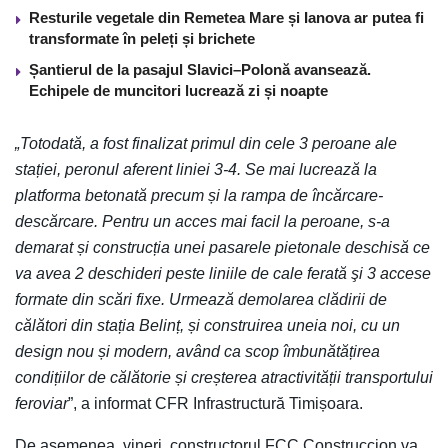
Resturile vegetale din Remetea Mare și Ianova ar putea fi
transformate în peleți și brichete
Șantierul de la pasajul Slavici–Polonă avansează.
Echipele de muncitori lucrează zi și noapte
„Totodată, a fost finalizat primul din cele 3 peroane ale
stației, peronul aferent liniei 3-4. Se mai lucrează la
platforma betonată precum și la rampa de încărcare-
descărcare. Pentru un acces mai facil la peroane, s-a
demarat și construcția unei pasarele pietonale deschisă ce
va avea 2 deschideri peste liniile de cale ferată şi 3 accese
formate din scări fixe. Urmează demolarea clădirii de
călători din stația Belinț, și construirea uneia noi, cu un
design nou și modern, având ca scop îmbunătățirea
condițiilor de călătorie și creșterea atractivității transportului
feroviar
”, a informat CFR Infrastructură Timișoara.
De asemenea, vineri, constructorul FCC Construccion va