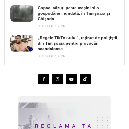
Copaci căzuți peste mașini și o
gospodărie inundată, în Timișoara și
Chișoda
AUGUST 7, 2026
„Regele TikTok-ului”, reţinut de poliţiştii
din Timişoara pentru provocări
scandaloase
AUGUST 7, 2026