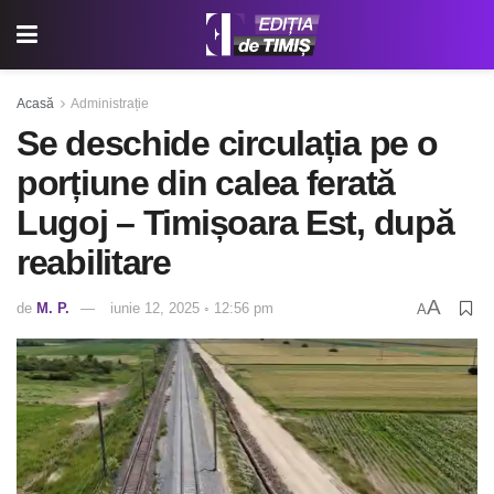
Acasă
Administrație
Se deschide circulația pe o
porțiune din calea ferată
Lugoj – Timișoara Est, după
reabilitare
A
de
M. P.
iunie 12, 2025 ◦ 12:56 pm
A