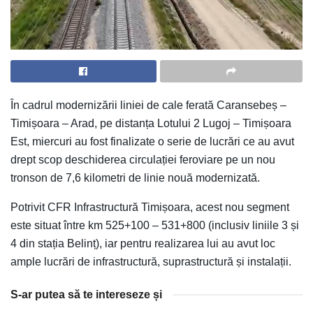
În cadrul modernizării liniei de cale ferată Caransebeș –
Timișoara – Arad, pe distanța Lotului 2 Lugoj – Timișoara
Est, miercuri au fost finalizate o serie de lucrări ce au avut
drept scop deschiderea circulației feroviare pe un nou
tronson de 7,6 kilometri de linie nouă modernizată.
Potrivit CFR Infrastructură Timișoara, acest nou segment
este situat între km 525+100 – 531+800 (inclusiv liniile 3 și
4 din stația Belinț), iar pentru realizarea lui au avut loc
ample lucrări de infrastructură, suprastructură și instalații.
S-ar putea să te intereseze și