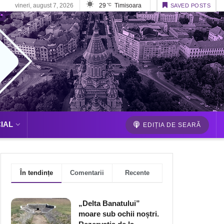
vineri, august 7, 2026
29
Timisoara
°C
SAVED POSTS
IAL
EDIȚIA DE SEARĂ
În tendințe
Comentarii
Recente
„Delta Banatului”
moare sub ochii noștri.