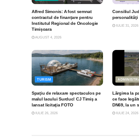
Alfred Simonis: A fost semnat
Consiliul Ju
contractul de finanțare pentru
personalităţi
Institutul Regional de Oncologie
IULIE 31, 2026
Timișoara
AUGUST 4, 2026
TURISM
ADMINISTR
Spaţiu de relaxare spectaculos pe
Lărgirea la p
malul lacului Surduc! CJ Timiş a
ce face legăt
lansat licitaţia FOTO
DN69, la un 
IULIE 26, 2026
IULIE 24, 2026