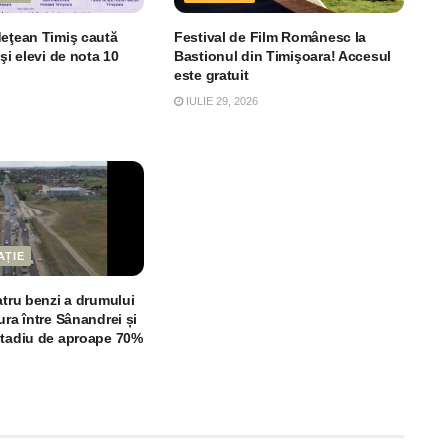
deţean Timiş caută
Festival de Film Românesc la
 şi elevi de nota 10
Bastionul din Timişoara! Accesul
este gratuit
IULIE 29, 2026
AȚIE
atru benzi a drumului
ura între Sânandrei și
stadiu de aproape 70%