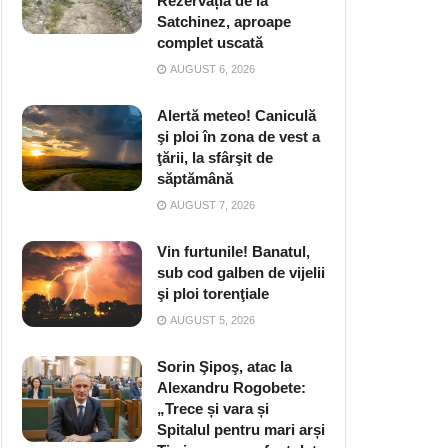
Rezervația de la
Satchinez, aproape
complet uscată
AUGUST 6, 2026
Alertă meteo! Caniculă
şi ploi în zona de vest a
ţării, la sfârşit de
săptămână
AUGUST 7, 2026
Vin furtunile! Banatul,
sub cod galben de vijelii
şi ploi torenţiale
AUGUST 5, 2026
Sorin Şipoş, atac la
Alexandru Rogobete:
„Trece și vara și
Spitalul pentru mari arși