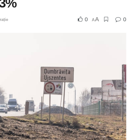
13%
A
0
0
rație
A