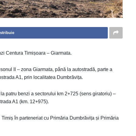
stribuie
benzi Centura Timișoara – Giarmata.
nsonul II – zona Giarmata, până la autostradă, parte a
ostrada A1, prin localitatea Dumbrăvița.
a patru benzi a sectorului km 2+725 (sens giratoriu) –
strada A1 (km. 12+975).
 Timiș în parteneriat cu Primăria Dumbrăvița și Primăria