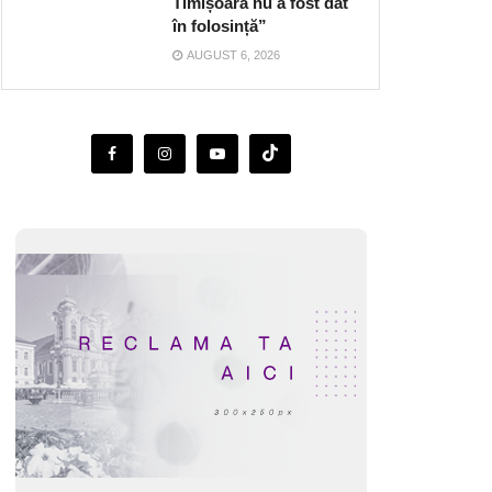
Timișoara nu a fost dat
în folosință”
AUGUST 6, 2026