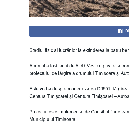
Di
Stadiul fizic al lucrărilor la extinderea la patru 
Anunțul a fost făcut de ADR Vest cu privire la tro
proiectului de lărgire a drumului Timișoara și Aut
Este vorba despre modernizarea DJ691: lărgirea l
Centura Timișoarei și Centura Timișoarei – Auto
Proiectul este implementat de Consiliul Județean
Municipiului Timișoara.