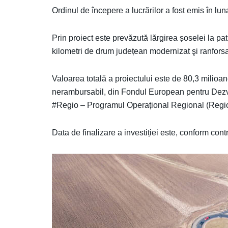
Ordinul de începere a lucrărilor a fost emis în l
Prin proiect este prevăzută lărgirea șoselei la pa
kilometri de drum județean modernizat şi ranforsare
Valoarea totală a proiectului este de 80,3 milioan
nerambursabil, din Fondul European pentru Dezvo
#Regio – Programul Operațional Regional (Reg
Data de finalizare a investiției este, conform con