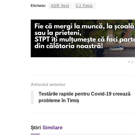
Etichete:
ADR Vest
CJ Timis
PU
Articolul anterior
Testările rapide pentru Covid-19 creează
probleme în Timiș
Știri
Similare