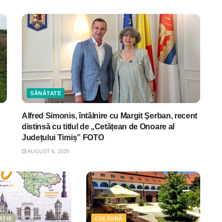
SĂNĂTATE
Alfred Simonis, întâlnire cu Margit Şerban, recent
distinsă cu titlul de „Cetățean de Onoare al
Județului Timiș” FOTO
AUGUST 6, 2026
AȚIE
CULTURĂ