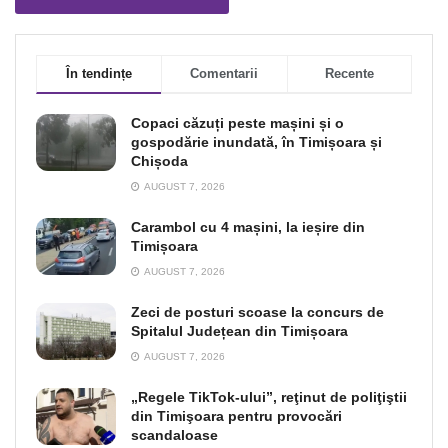
În tendințe
Comentarii
Recente
Copaci căzuți peste mașini și o
gospodărie inundată, în Timișoara și
Chișoda
AUGUST 7, 2026
Carambol cu 4 mașini, la ieșire din
Timișoara
AUGUST 7, 2026
Zeci de posturi scoase la concurs de
Spitalul Județean din Timișoara
AUGUST 7, 2026
„Regele TikTok-ului”, reţinut de poliţiştii
din Timişoara pentru provocări
scandaloase