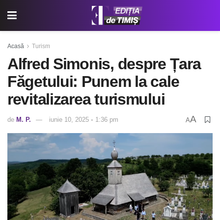
Acasă
Turism
Alfred Simonis, despre Țara
Făgetului: Punem la cale
revitalizarea turismului
A
de
M. P.
iunie 10, 2025 ◦ 1:36 pm
A