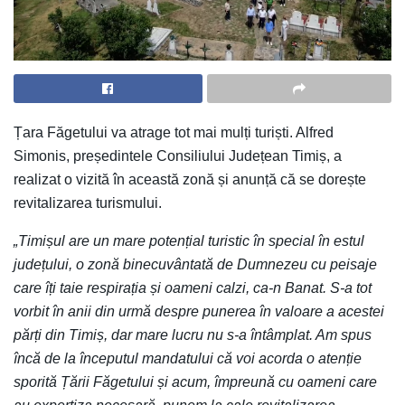
Țara Făgetului va atrage tot mai mulți turiști. Alfred
Simonis, președintele Consiliului Județean Timiș, a
realizat o vizită în această zonă și anunță că se dorește
revitalizarea turismului.
„Timișul are un mare potențial turistic în special în estul
județului, o zonă binecuvântată de Dumnezeu cu peisaje
care îți taie respirația și oameni calzi, ca-n Banat. S-a tot
vorbit în anii din urmă despre punerea în valoare a acestei
părți din Timiș, dar mare lucru nu s-a întâmplat. Am spus
încă de la începutul mandatului că voi acorda o atenție
sporită Țării Făgetului și acum, împreună cu oameni care