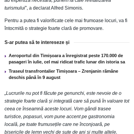
au expertiza necesară, punem la cale revitalizarea
turismului
”, a declarat Alfred Simonis.
Pentru a putea fi valorificate cele mai frumoase locuri, va fi
întocmită o strategie foarte clară de promovare.
S-ar putea să te intereseze și
Aeroportul din Timișoara a înregistrat peste 170.000 de
pasageri în iulie, cel mai ridicat trafic lunar din istoria sa
Traseul transfrontalier Timișoara – Zrenjanin rămâne
deschis până în 9 august
„Lucrurile nu pot fi făcute pe genunchi, este nevoie de o
strategie foarte clară și integrată care să pună în valoare tot
ceea ce înseamnă aceste locuri. Vom gândi trasee
turistice, popasuri, vom pune accent pe gastronomia
locală, pe toate frumusețile care ne înconjoară, pe
bisericile de lemn vechi de sute de ani și multe altele.