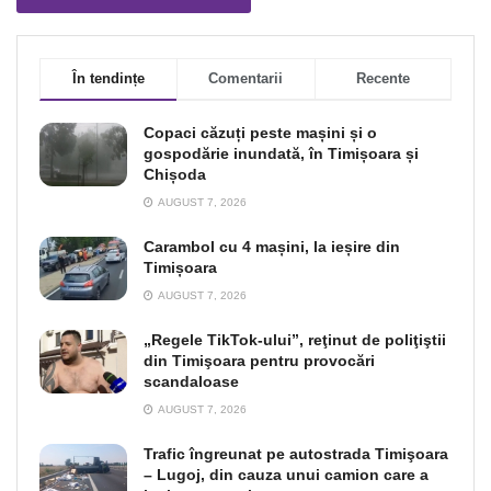
În tendințe
Comentarii
Recente
Copaci căzuți peste mașini și o
gospodărie inundată, în Timișoara și
Chișoda
AUGUST 7, 2026
Carambol cu 4 mașini, la ieșire din
Timișoara
AUGUST 7, 2026
„Regele TikTok-ului”, reţinut de poliţiştii
din Timişoara pentru provocări
scandaloase
AUGUST 7, 2026
Trafic îngreunat pe autostrada Timişoara
– Lugoj, din cauza unui camion care a