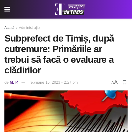
Acasă
Administrație
Subprefect de Timiș, după
cutremure: Primăriile ar
trebui să facă o evaluare a
clădirilor
A
de
M. P.
februarie 15, 2023 ◦ 2:27 pm
A