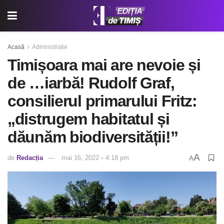
Acasă
Administrație
Timișoara mai are nevoie și
de …iarbă! Rudolf Graf,
consilierul primarului Fritz:
„distrugem habitatul și
dăunăm biodiversității!”
A
de
Redacția
mai 16, 2022 ◦ 4:18 pm
A