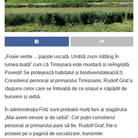
„Foaie verde …pajiște uscată. Umblă zvon nătâng în
lumea toată” cum că Timișoara este murdară și neîngrijită.
Povești! Se protejează habitatul și biodiversitatea(sîc!)
Consilierul personal al primarului Timișoarei, Rudolf Graf a
răspuns celor care se întreabă de ce orașul e năpădit de
buruieni și iarbă.
În administrația Fritz sunt probabil mulți fani ai șlagărului
„Mai avem nevoie și de iarbă”. Cel puțin consilierul
personal al primarului pare să fie. Rudolf Graf, într-o
postare pe o pagină de socializare, transmite: