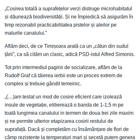
„Cosirea totală a suprafețelor verzi distruge microhabitatul
și dăunează biodiversității. Și ne împiedică să asigurăm în
timp rezonabil practicabilitatea pistelor și aleilor pe
malurile canalului.”
Aflăm deci, de ce Timișoara arată ca un „cătun din sudul
țării”, ca să cităm un clasic, adică PSD-istul Alfred Simonis.
Tot prin intermediul paginii de socializare, aflăm de la
Rudolf Graf că tăierea ierbii este un proces extrem de
complex și trebuie gândit temeinic.
„(…)am testat un mod de cosire eficient care izolează
insule de vegetație, eliberează o banda de 1-1,5 m pe
toată lungimea canalului in termen de doua trei zile maxim
și ne permite ulterior etapizarea cosirii restului de
suprafață. Dacă și completăm cu însămânțare de flori de
câmp rezistente la temperaturi mari și secetă putem genera