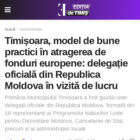
Acasă
Administrație
Timișoara, model de bune
practici în atragerea de
fonduri europene: delegație
oficială din Republica
Moldova în vizită de lucru
Primăria Municipiului Timișoara a fost gazda unei
delegații oficiale din Republica Moldova, formată din
18 reprezentanți ai Programului Națiunilor Unite
pentru Dezvoltare Moldova, Cancelariei de Stat,
precum și ai administrației locale.