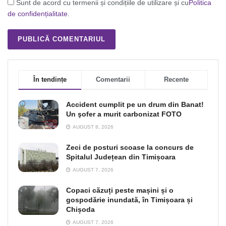
Sunt de acord cu termenii și condițiile de utilizare și cu
Politica
de confidențialitate
.
În tendințe
Comentarii
Recente
Accident cumplit pe un drum din Banat!
Un şofer a murit carbonizat FOTO
AUGUST 8, 2026
Zeci de posturi scoase la concurs de
Spitalul Județean din Timișoara
AUGUST 7, 2026
Copaci căzuți peste mașini și o
gospodărie inundată, în Timișoara și
Chișoda
AUGUST 7, 2026