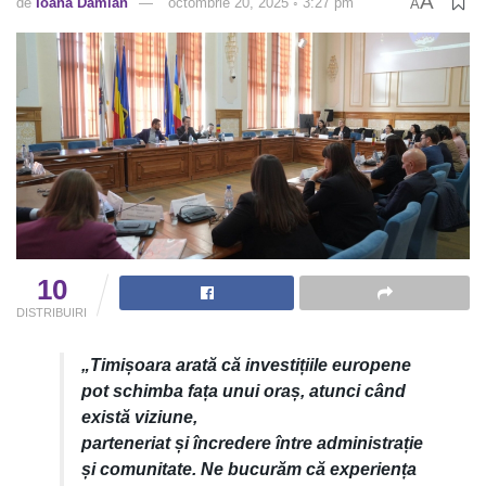
A
de
Ioana Damian
octombrie 20, 2025 ◦ 3:27 pm
A
10
DISTRIBUIRI
„Timișoara arată că investițiile europene
pot schimba fața unui oraș, atunci când
există viziune,
parteneriat și încredere între administrație
și comunitate. Ne bucurăm că experiența