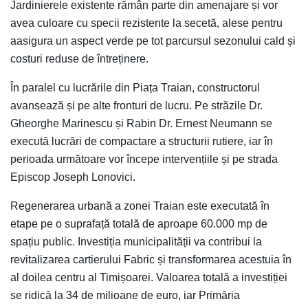
Jardinierele existente rămân parte din amenajare și vor
avea culoare cu specii rezistente la secetă, alese pentru
aasigura un aspect verde pe tot parcursul sezonului cald și
costuri reduse de întreținere.
În paralel cu lucrările din Piața Traian, constructorul
avansează și pe alte fronturi de lucru. Pe străzile Dr.
Gheorghe Marinescu și Rabin Dr. Ernest Neumann se
execută lucrări de compactare a structurii rutiere, iar în
perioada următoare vor începe intervențiile și pe strada
Episcop Joseph Lonovici.
Regenerarea urbană a zonei Traian este executată în
etape pe o suprafață totală de aproape 60.000 mp de
spațiu public. Investiția municipalității va contribui la
revitalizarea cartierului Fabric și transformarea acestuia în
al doilea centru al Timișoarei. Valoarea totală a investiției
se ridică la 34 de milioane de euro, iar Primăria