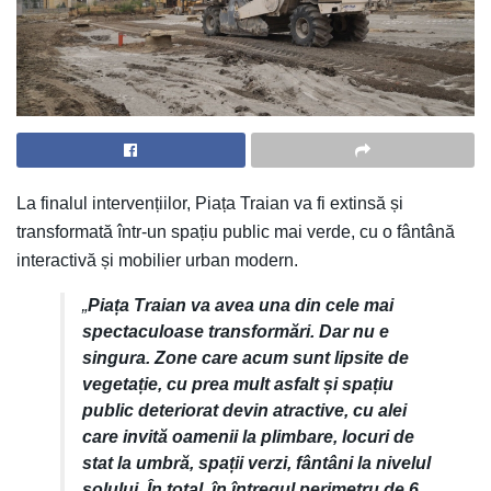
La finalul intervențiilor, Piața Traian va fi extinsă și
transformată într-un spațiu public mai verde, cu o fântână
interactivă și mobilier urban modern.
„
Piața Traian va avea una din cele mai
spectaculoase transformări. Dar nu e
singura. Zone care acum sunt lipsite de
vegetație, cu prea mult asfalt și spațiu
public deteriorat devin atractive, cu alei
care invită oamenii la plimbare, locuri de
stat la umbră, spații verzi, fântâni la nivelul
solului. În total, în întregul perimetru de 6