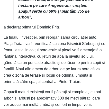
hectare pe care îl regenerăm, creștem
spațiul verde cu 60% și plantăm 355 de
arbori”,
a declarat primarul Dominic Fritz.
La finalul investiției, prin reorganizarea circulației auto,
Piața Traian va fi reunificată cu zona Bisericii Sârbești și cu
frontul estic. În colțul nord-estic al pieței va fi amenajată o
fântână interactivă, cu jeturi de apă la nivelul solului,
gândită ca un punct de atracție și de răcorire pentru copii și
familii. Noul aliniament de arbori de pe latura nordică va
crea o zonă de terase și locuri de odihnă, umbrită și
orientată către spațiul central al Pieței Traian.
Copacii maturi existenți vor fi păstrați și completați cu noi
arbori și arbuști pe aproximativ 300 de metri pătrați, care
vor aduce mai multă umbră și confort în timpul verii.